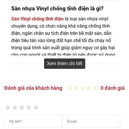
Sàn Đẹp chuyên cung cấp sàn vinyl chống tĩnh điện với
Sàn nhựa Vinyl chống tĩnh điện là gì?
mẫu mã đa dạng, chất lượng đảm bảo, giá tốt... Mua
Sàn Vinyl chống tĩnh điện
là loại sàn nhựa vinyl
sàn nhựa chống tĩnh điện giá rẻ nhất lh 0916 422 522
chuyên dụng, có chức năng khả năng chống tĩnh
điện, ngăn chặn sự tích điện trên bề mặt sàn, dẫn
điện tiêu tán vào lòng đất hạn chế tối đa cháy nổ
trong quá trình sản xuất giúp giảm nguy cơ gây hại
cho con người và thiết bị điện tử nên được sử dụng
phổ biến trong các công trình như văn phòng, nhà
Xem thêm chi tiết
máy sản xuất, bệnh viện và các khu vực công cộng
khác.
Đánh giá của khách hàng
0 đánh giá