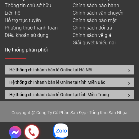
Thông tin chủ sở hữu
Chính sách bảo hành
Liên hệ
Chính sách vận chuyển
Hỗ trợ trực tuyến
Chính sách bảo mật
Phương thức thanh toán
Chính sách đổi trả
Cấu tạo của sàn Vinyl chống tĩnh điện
Điều khoản sử dụng
Chính sách về giá
Ngoài ra, giữa các lớp của sàn Vinyl chống tĩnh điện
Giải quyết khiếu nại
còn được tích hợp 1 hệ thống mạch Cacbon dày đặc
Hệ thống phân phối
gia tăng khả năng chống tĩnh điện.
Ưu điểm của sàn nhựa Vinyl chống tĩnh
Hệ thống chi nhánh bán lẻ Online tại Hà Nội
điện
Hệ thống chi nhánh bán lẻ Online tại tỉnh Miền Bắc
Dưới đây là những ưu điểm nổi bật của sàn pvc
Hệ thống chi nhánh bán lẻ Online tại tỉnh Miền Trung
Vinyl chống tĩnh điện bạn cần biết đến trước khi
chọn mua và lắp đặt:
Copyright @ Công Ty Cổ Phần Sàn Đẹp - Tổng Kho Sàn Nhựa
– Đa dạng mẫu mã, phù hợp cho mọi không gian
công trình.
– Chống tĩnh điện, an toàn tuyệt đối cho mọi công