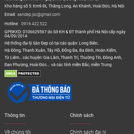
sử dụng công nghệ in 3D hiện đại với nhiều hoa văn
Kho hàng số 5: Km9 ĐL Thăng Long, An Khánh, Hoài Đức, Hà Nội
trang trí, màu sắc vân giả gỗ, giả đá, thảm, bê tông
Email:
sandep.jsc@gmail.com
đáp ứng tính thẩm mỹ cao, phù hợp cho mọi không
Hotline:
0916.422.522
gian và công trình.
GPĐKKD: 0106629567 do Sở KH & ĐT thành phố Hà Nội cấp ngày
–
Lớp lót
: Với cấu tạo là miếng xốp lớn tác dụng
04/09/2014
tăng cường sự đàn hồi và dẻo dai cho toàn bộ bề
Hệ thống đại lý Sàn Đẹp có tại các quận: Long Biên,
mặt
sàn chống tĩnh điện
.
Hà Đông, Thanh Xuân, Tây Hồ, Đống Đa, Ba Đình, Hoàn Kiếm,
Từ Liêm… các huyện: Gia Lâm, Thanh Trì, Thường Tín, Đông Anh,
–
Lớp đế
: Đây là lớp có tác dụng bảo vệ các lớp bên
Đan Phượng, Hoài Đức… và các tỉnh miền Bắc, miền Trung.
trong và là nơi kết nối giữa sàn với mặt sàn bê tông
thông qua keo dan sàn viyl chuyên dụng, giữ cho
sàn cân bằng và ổn định, không bị xê dịch.
Thông tin
Chính sách
Về chúng tôi
Chính sách đại lý