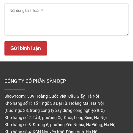
Sàn nhựa Vinyl chống tĩnh điện là gì
Gửi bình luận
Cấu tạo sàn Vinyl tĩnh điện
Sàn nhựa Vinyl chống tĩnh điện bán trên thị trường
hiện nay thông thường có độ dày 2 – 4 mm và sẽ
được thiết kế 2 dạng là dạng cuộn hoặc dạng tấm
CÔNG TY CỔ PHẦN SÀN ĐẸP
vuông với cấu tạo bởi 4 lớp bao gồm:
–
Lớp bề mặt (lớp Layer)
: Lớp này có tác dụng giúp
Showroom: 339 Hoàng Quốc Việt, Cầu Giấy, Hà Nội
sản phẩm tăng khả năng chống trầy xước, bám bụi
Kho hàng số 1: số 1 ngõ 38 Đại Từ, Hoàng Mai, Hà Nội
bẩn từ đó giúp bề mặt sàn luôn bóng đẹp khi sử
(Cuối ngõ 38, trong công ty xây dựng công nghiệp ICC)
dụng thời gian dài.
Kho hàng số 2: Tổ 4, phường Cự Khối, Long Biên, Hà Nội
Kho hàng số 3: Đường 6, phường Yên Nghĩa, Hà Đông, Hà Nội
–
Lớp film màu (Color film)
: lớp film màu này được
Kho hàng số 4: KCN Nguyên Khê, Đông Anh, Hà Nội