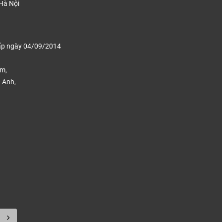
Hà Nội
ấp ngày 04/09/2014
ếm,
 Anh,
.
Sàn nhựa Royal Ctystal mã rcfw104 màu sắc đ
chú ý của vật liệu sàn nhựa này là chúng rất nhiều thiết kế 
 cách thiết kế nội thất. Khách hàng dễ dàng lựa chọn được v