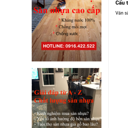
Cấu t
Ván sà