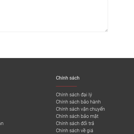
nhựa hèm khóa Royal Ctystal là vì nó không tốn
 sàn gỗ tự nhiên hay sàn gỗ công nghiệp, bạn
 nhám hoặc sơn lại sàn vài năm một lần.
Chính sách
Chính sách đại lý
Chính sách bảo hành
Chính sách vận chuyển
Chính sách bảo mật
án
Chính sách đổi trả
Chính sách về giá