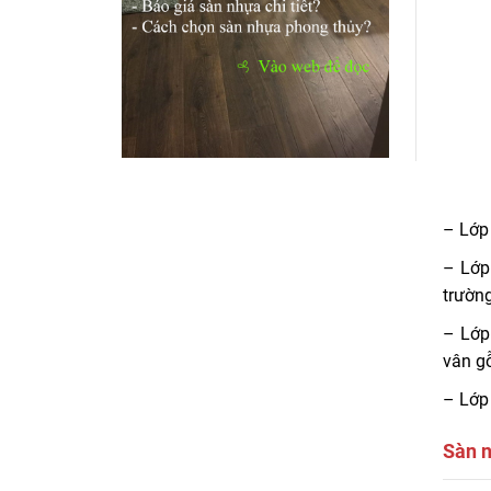
– Lớp 
– Lớp
trường
– Lớp 
vân g
– Lớp 
Sàn n