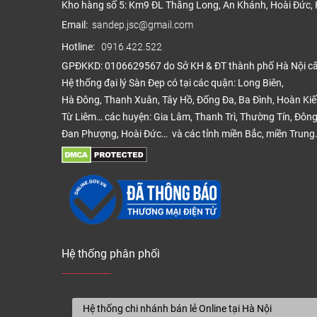
Kho hàng số 5: Km9 ĐL Thăng Long, An Khánh, Hoài Đức, 
Email:
sandep.jsc@gmail.com
Hotline:
0916.422.522
GPĐKKD: 0106629567 do Sở KH & ĐT thành phố Hà Nội c
Hệ thống đại lý Sàn Đẹp có tại các quận: Long Biên,
Hà Đông, Thanh Xuân, Tây Hồ, Đống Đa, Ba Đình, Hoàn Ki
Từ Liêm… các huyện: Gia Lâm, Thanh Trì, Thường Tín, Đông
Đan Phượng, Hoài Đức… và các tỉnh miền Bắc, miền Trung
Hệ thống phân phối
Đáng 
phong
Hệ thống chi nhánh bán lẻ Online tại Hà Nội