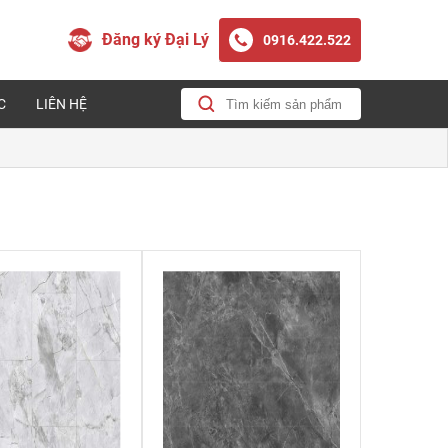
Đăng ký Đại Lý
0916.422.522
C
LIÊN HỆ