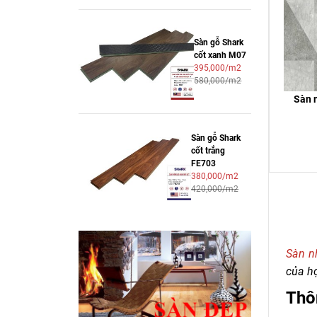
Sàn gỗ Shark
cốt xanh M07
395,000/m2
580,000/m2
Sàn 
Sàn gỗ Shark
cốt trắng
FE703
380,000/m2
420,000/m2
Sàn n
của họ
Thôn