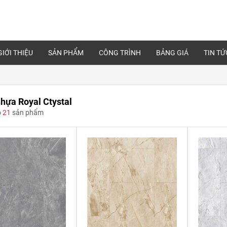
GIỚI THIỆU
SẢN PHẨM
CÔNG TRÌNH
BẢNG GIÁ
TIN TỨ
hựa Royal Ctystal
ó
21
sản phẩm