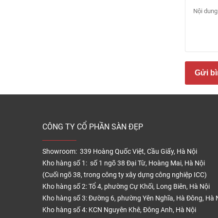
Ưu đ
1. Dễ 
Một t
nhiều 
Sàn n
Gửi bì
không 
2. Đa
CÔNG TY CỔ PHẦN SÀN ĐẸP
Showroom: 339 Hoàng Quốc Việt, Cầu Giấy, Hà Nội
Kho hàng số 1: số 1 ngõ 38 Đại Từ, Hoàng Mai, Hà Nội
(Cuối ngõ 38, trong công ty xây dựng công nghiệp ICC)
Kho hàng số 2: Tổ 4, phường Cự Khối, Long Biên, Hà Nội
Kho hàng số 3: Đường 6, phường Yên Nghĩa, Hà Đông, Hà 
Kho hàng số 4: KCN Nguyên Khê, Đông Anh, Hà Nội