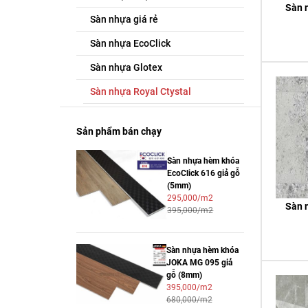
Sàn 
Sàn nhựa giá rẻ
Sàn nhựa EcoClick
Sàn nhựa Glotex
Sàn nhựa Royal Ctystal
Sản phẩm bán chạy
Sàn nhựa hèm khóa
EcoClick 616 giả gỗ
(5mm)
295,000/m2
Sàn 
395,000/m2
Sàn nhựa hèm khóa
JOKA MG 095 giả
gỗ (8mm)
395,000/m2
680,000/m2