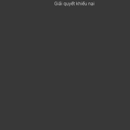
Giải quyết khiếu nại
ẹp dễ kết hợp nội thất
đẹp, độc đáo. Màu sắc tự nhiên, dễ kết hợp các
án sàn phù hợp yêu thích khi nhìn thấy mẫu mã