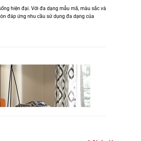
ống hiện đại. Với đa dạng mẫu mã, màu sắc và
còn đáp ứng nhu cầu sử dụng đa dạng của
hành 10 năm
LH 0916.422.522 nhận báo giá ván