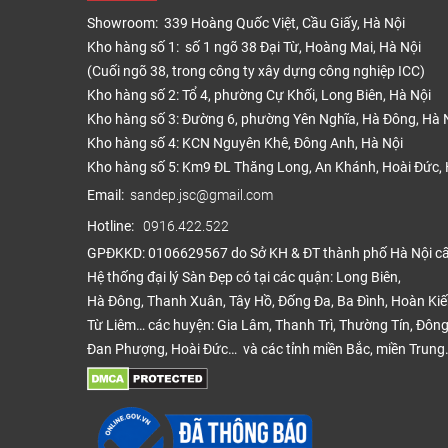
Sàn n
Showroom: 339 Hoàng Quốc Việt, Cầu Giấy, Hà Nội
chất l
Kho hàng số 1: số 1 ngõ 38 Đại Từ, Hoàng Mai, Hà Nội
nguyên
(Cuối ngõ 38, trong công ty xây dựng công nghiệp ICC)
Ban đ
Kho hàng số 2: Tổ 4, phường Cự Khối, Long Biên, Hà Nội
rẻ hơn
Kho hàng số 3: Đường 6, phường Yên Nghĩa, Hà Đông, Hà 
Kho hàng số 4: KCN Nguyên Khê, Đông Anh, Hà Nội
Sàn nh
Kho hàng số 5: Km9 ĐL Thăng Long, An Khánh, Hoài Đức, 
Nó là
Email:
sandep.jsc@gmail.com
Tấm s
Hotline:
0916.422.522
thành 
GPĐKKD: 0106629567 do Sở KH & ĐT thành phố Hà Nội c
trường
Hệ thống đại lý Sàn Đẹp có tại các quận: Long Biên,
Cấu 
Hà Đông, Thanh Xuân, Tây Hồ, Đống Đa, Ba Đình, Hoàn Ki
Từ Liêm… các huyện: Gia Lâm, Thanh Trì, Thường Tín, Đông
Sàn PV
Đan Phượng, Hoài Đức… và các tỉnh miền Bắc, miền Trung