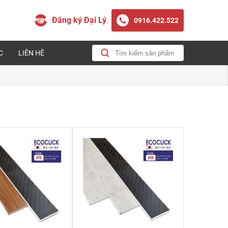
Đăng ký Đại Lý
0916.422.522
C
LIÊN HỆ