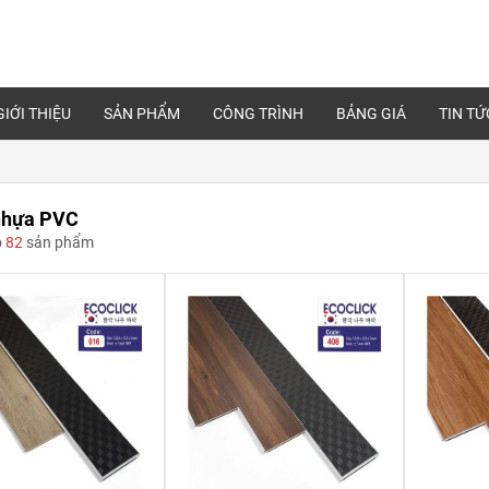
GIỚI THIỆU
SẢN PHẨM
CÔNG TRÌNH
BẢNG GIÁ
TIN TỨ
nhựa PVC
ó
82
sản phẩm