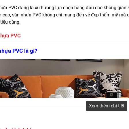
hựa PVC đang là xu hướng lựa chọn hàng đầu cho không gian s
n cao, sàn nhựa PVC không chỉ mang đến vẻ đẹp thẩm mỹ mà 
tiêu dùng.
nhựa PVC
n phân phối sàn nhựa PVC giá rẻ, cao cấp
Cam kết đẹp, bền và bảo 
nhựa PVC là gì?
VC tốt nhất.
Xem thêm chi tiết