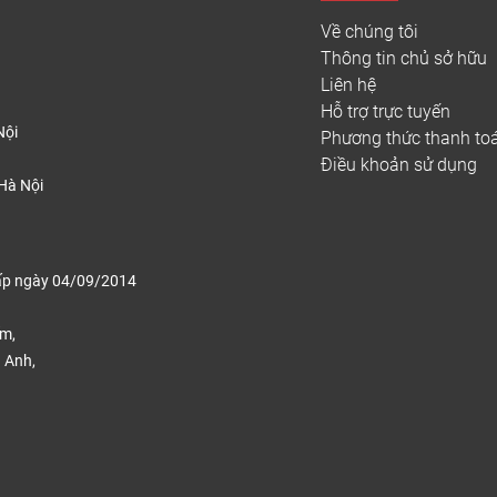
hựa PVC là sàn được sản xuất bằng nhựa PVC. Cụ thể, sàn nhự
àm dẻo, chất ổn định, chất tạo màu và các chất phụ trợ khác 
Về chúng tôi
 liệu chính và thực hiện quá trình phủ hoặc quá trình cán, ép h
Thông tin chủ sở hữu
Liên hệ
ầu nhựa PVC được phát minh vào năm 1920 bởi các nhà khoa học
Hỗ trợ trực tuyến
 những vật liệu lát sàn có sẵn vào thời điểm đó.
Nội
Phương thức thanh to
ựa PVC là vật liệu trang trí sàn phổ biến trong thế giới hiện n
Điều khoản sử dụng
Hà Nội
 sản phẩm được đón nhận bởi Châu Âu, Châu Mỹ cũng như Nhật
àn nhựa PVC bắt đầu thâm nhập vào thị trường Việt Nam, c
phố lớn và vừa của Việt Nam và được ứng dụng rất rộng rãi ch
ấp ngày 04/09/2014
 học, cao ốc văn phòng, nhà máy, địa điểm công cộng, siêu thị,
tạo ván sàn nhựa PVC
ếm,
 Anh,
C có 4 lớp chính:
.