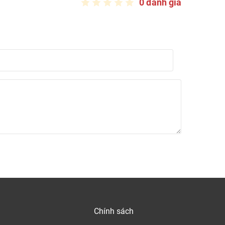
0 đánh giá
 sàn linh hoạt.
ng hợp. PVC được làm từ ethylene (có trong dầu
ợc kết hợp với nhau để tạo thành nhựa Polyvinyl
Chính sách