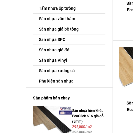
Sà
Tấm nhựa ốp tường
Eco
Sàn nhựa vân thảm
Sàn nhựa giả bê tông
Sàn nhựa SPC
Sàn nhựa giả đá
Sàn nhựa Vinyl
Sàn nhựa xương cá
Phụ kiện sàn nhựa
Sản phẩm bán chạy
Sà
Eco
Sàn nhựa hèm khóa
EcoClick 616 giả gỗ
(5mm)
295,000/m2
395,000/m2