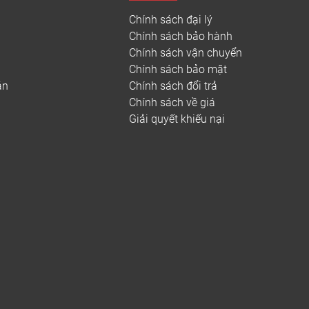
a PVC được sản xuất bằng cách thêm chất độn,
vào PVC và nhựa đồng trùng hợp của nó dùng làm
Chính sách đại lý
oặc đùn trên các chất nền liên tục dạng đá.
Chính sách bảo hành
Chính sách vận chuyển
 muốn phát triển một loại vật liệu bền hơn và
Chính sách bảo mật
án
Chính sách đổi trả
ay, và còn được gọi là “Vật liệu
sàn nhựa vinyl
”.
Chính sách về giá
 Bản và Hàn Quốc ở Châu Á và nước ngoài.
Giải quyết khiếu nại
ho đến nay đã được công nhận rộng rãi ở các
o nhiều dịp khác nhau như gia đình, bệnh viện,
 kinh doanh, sân vận động,…