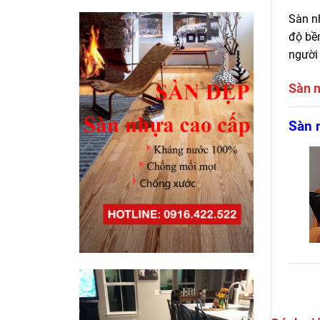
Sàn n
độ bề
người 
Sàn 
Chuyê
Sàn 
sàn P