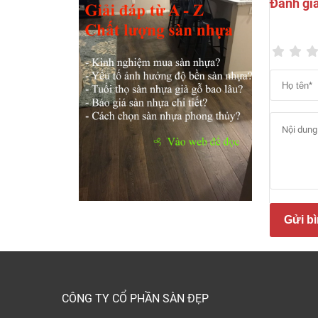
Đánh gi
Gửi bì
Sàn n
PVC kh
thô) v
Clorua
CÔNG TY CỔ PHẦN SÀN ĐẸP