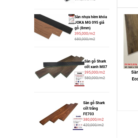
Sàn nhựa hèm khóa
JOKA MG 095 giả
gỗ (8mm)
395,000/m2
680,000/m2
Sàn gỗ Shark
cốt xanh M07
Sà
395,000/m2
580,000/m2
Eco
Sàn gỗ Shark
cốt trắng
FE703
380,000/m2
420,000/m2