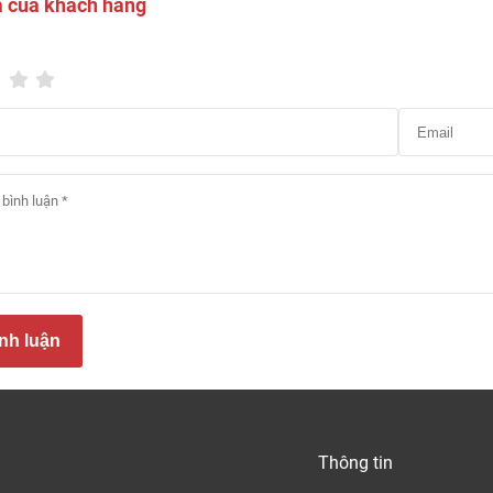
á của khách hàng
nh luận
hựa PVC
là viết tắt của Polyvinyl Clorua, là một vật liệu nhựa lát
ông phải là vật liệu tự nhiên mà là một loại nhựa nhân tạo tổ
à clo (có trong muối thường). Khi được xử lý, các chất này đư
 (PVC).
Thông tin