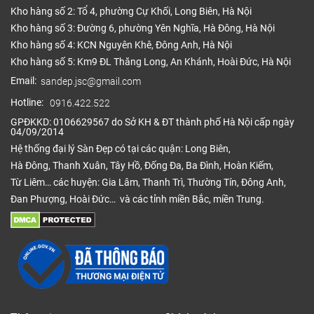
Kho hàng số 2: Tổ 4, phường Cự Khối, Long Biên, Hà Nội
Kho hàng số 3: Đường 6, phường Yên Nghĩa, Hà Đông, Hà Nội
Kho hàng số 4: KCN Nguyên Khê, Đông Anh, Hà Nội
Kho hàng số 5: Km9 ĐL Thăng Long, An Khánh, Hoài Đức, Hà Nội
Email:
sandep.jsc@gmail.com
Hotline:
0916.422.522
GPĐKKD: 0106629567 do Sở KH & ĐT thành phố Hà Nội cấp ngày
04/09/2014
Sàn nhựa cuộn vân đá đẹp
Hệ thống đại lý Sàn Đẹp có tại các quận: Long Biên,
Hà Đông, Thanh Xuân, Tây Hồ, Đống Đa, Ba Đình, Hoàn Kiếm,
Sàn nhựa cuộn cũng cực kỳ linh hoạt và có sẵn
Từ Liêm… các huyện: Gia Lâm, Thanh Trì, Thường Tín, Đông Anh,
trong nhiều màu sắc và phong cách. Đội ngũ thiết
Đan Phượng, Hoài Đức… và các tỉnh miền Bắc, miền Trung.
kế của chúng tôi có thể mô phỏng giao diện của bất
kỳ loại sàn nào như sàn gỗ tự nhiên, sàn đá, sàn
gạch, thảm trải sàn…. Sử dụng công nghệ hiện đại,
thông minh tạo ra các lớp vân họa tiết, kiểu dáng
không khác gì so với sản phẩm ban đầu. Chúng tôi
còn tạo thêm những họa tiết trên sản phẩm sao cho
tự nhiên nhất đến mức khó có thể phân biệt. Ngoài