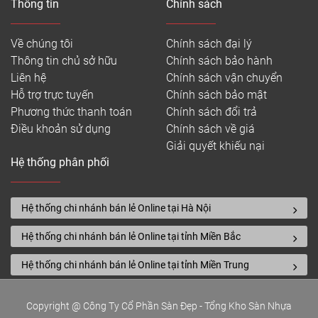
Thông tin
Chính sách
ra sàn nhựa vinyl dạng cuộn còn mang lại sự thoải
mái khi đi lại dưới chân vì nó có cấu trúc nhựa dẻo
Về chúng tôi
Chính sách đại lý
đàn hồi mà các sàn khác không có được.
Thông tin chủ sở hữu
Chính sách bảo hành
Cuộn nhựa trải sàn
có khả năng chống nước, nấm
Liên hệ
Chính sách vận chuyển
mốc và vết bẩn. Chất lỏng ở trên bề mặt có thể dễ
Hỗ trợ trực tuyến
Chính sách bảo mật
dàng bị xóa sạch, vì vậy sự cố tràn nước, ngập nước
Phương thức thanh toán
Chính sách đổi trả
không phải là vấn đề cần lo lắng đối với sàn nhựa
Điều khoản sử dụng
Chính sách về giá
cuộn cao cấp. Và trong khi chúng ta đang vật lộn
Giải quyết khiếu nại
với vấn đề làm sạch, thì nó dễ dàng đến mức, bạn
Hệ thống phân phối
chỉ cần bỏ ra vào phút là nó hoàn toàn sạch sàn
như ban đầu.
Hệ thống chi nhánh bán lẻ Online tại Hà Nội
Hệ thống chi nhánh bán lẻ Online tại tỉnh Miền Bắc
Hệ thống chi nhánh bán lẻ Online tại tỉnh Miền Trung
Copyright @ Công Ty Cổ Phần Sàn Đẹp - Tổng Kho Sàn Nhựa