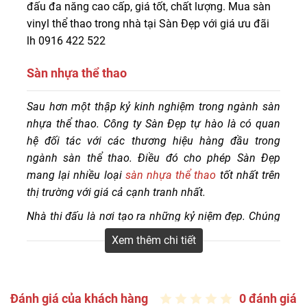
đấu đa năng cao cấp, giá tốt, chất lượng. Mua sàn
vinyl thể thao trong nhà tại Sàn Đẹp với giá ưu đãi
lh 0916 422 522
Sàn nhựa thể thao
Cung cấp sàn nhựa thể thao cho sân chơi, nhà thi đấu
Sau hơn một thập kỷ kinh nghiệm trong ngành sàn
đa năng cao cấp, giá tốt, chất lượng. Mua sàn vinyl thể
nhựa thể thao. Công ty Sàn Đẹp tự hào là có quan
thao trong nhà tại Sàn Đẹp với giá ưu đãi lh 0916 422
hệ đối tác với các thương hiệu hàng đầu trong
522
ngành sàn thể thao. Điều đó cho phép Sàn Đẹp
mang lại nhiều loại
sàn nhựa thể thao
tốt nhất trên
thị trường với giá cả cạnh tranh nhất.
Nhà thi đấu là nơi tạo ra những kỷ niệm đẹp. Chúng
tôi tin rằng bề mặt sàn thi đấy chất lượng cao sẽ tạo
Xem thêm chi tiết
ra tất cả sự khác biệt giữa một nhà thi đấu thể thao
lớn và một nhà thi đấu trung bình. Sàn nhà thi đấu
thể thao của bạn phải bền, an toàn và có thể tái chế
Đánh giá của khách hàng
0 đánh giá
khi hết tuổi thọ.