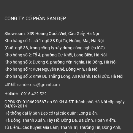
tưởng tốt nhất cho dự án từ các chuyên gia.
Cấu tạo sàn nhựa thể thao trong
CÔNG TY CỔ PHẦN SÀN ĐẸP
nhà
Showroom: 339 Hoàng Quốc Việt, Cầu Giấy, Hà Nội
Kho hàng số 1: số 1 ngõ 38 Đại Từ, Hoàng Mai, Hà Nội
(Cuối ngõ 38, trong công ty xây dựng công nghiệp ICC)
Kho hàng số 2: Tổ 4, phường Cự Khối, Long Biên, Hà Nội
Kho hàng số 3: Đường 6, phường Yên Nghĩa, Hà Đông, Hà Nội
Kho hàng số 4: KCN Nguyên Khê, Đông Anh, Hà Nội
Kho hàng số 5: Km9 ĐL Thăng Long, An Khánh, Hoài Đức, Hà Nội
Email:
sandep.jsc@gmail.com
Hotline:
0916.422.522
GPĐKKD: 0106629567 do Sở KH & ĐT thành phố Hà Nội cấp ngày
04/09/2014
Hệ thống đại lý Sàn Đẹp có tại các quận: Long Biên,
Cấu tạo ván sàn nhựa thể thao
Hà Đông, Thanh Xuân, Tây Hồ, Đống Đa, Ba Đình, Hoàn Kiếm,
Từ Liêm… các huyện: Gia Lâm, Thanh Trì, Thường Tín, Đông Anh,
A. Lớp bề mặt: Là lớp nhựa vinyl giúp chống mài