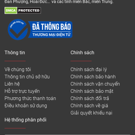
Đan Phượng, Hoài Đức… và các tỉnh miền Bắc, miền Trung.
mòn, có mật độ cao, chống trầy xước cho bề mặt.
B. Lớp vinyl chịu nén mật độ cao: Chống lại lực kéo
tác động,
C. Lớp bọt gia cố sợi: Giúp sàn dẻo dai, bền bỉ,
chống lại các tác động từ bên ngoài vào sàn.
D. Lớp bọt mật độ kép: Tạo độ đàn hồi tự nhiên cho
Thông tin
Chính sách
sàn, mang lại hiệu quả khi tập luyện
Về chúng tôi
Chính sách đại lý
E. Lớp đế: Là lớp nền chống trượt, giúp sàn giữ chặt
Thông tin chủ sở hữu
Chính sách bảo hành
với mặt nền, tránh các trường hợp sàn trơn trượt
Liên hệ
Chính sách vận chuyển
Điều cần thiết là sàn thể thao phải đảm bảo sự ổn
Hỗ trợ trực tuyến
Chính sách bảo mật
định, hấp thụ các cú sốc, chống lại lực kéo và mang
Phương thức thanh toán
Chính sách đổi trả
lại cảm giác sảng khoái – chúng cần phải cứng cáp,
Điều khoản sử dụng
Chính sách về giá
đàn hồi và an toàn để đảm bảo hiệu suất tối ưu,
Giải quyết khiếu nại
chịu được giao thông đông đúc và lặp đi lặp lại tốt
Hệ thống phân phối
hơn và bảo vệ chống lại chấn thương. Tấm sàn
nhựa thể thao cao cấp đáp ứng tất cả các yêu cầu