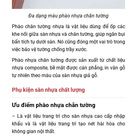
Đa dạng màu phào nhựa chân tường
Phào chân tường nhựa là vật liệu dùng để ốp các
khe nối giữa sàn nhựa và chân tường, giúp ngăn bụi
bẩn tích tụ dưới sàn. Nó cũng đóng một vai trò trong
việc bảo vệ tường chống trầy xước.
Phào nhựa chân tường được sản xuất từ chất liệu
nhựa composite, bề mặt được cán phẳng, in vân gỗ
tự nhiên theo màu của sàn nhựa giả gỗ.
Phụ kiện sàn nhựa chất lượng
Sàn nhựa nhập khẩu là vật liệu đang được sử dụng phổ
Ưu điểm phào nhựa chân tường
biến trong nhiều năm nay trong các không gian thương
– Là vật liệu trang trí cho sàn nhựa cao cấp nhập
mại nhờ vẻ đẹp sang trọng, hấp dẫn và tinh tế của nó.
khẩu và là vật liệu trang trí tạo nét hài hòa cho
Kết cấu ván sàn ấm áp, màu sắc phong phú, độ bền cao
không gian nội thất.
tạo nên vẻ đẹp bền vững cho căn phòng. Việc thi công