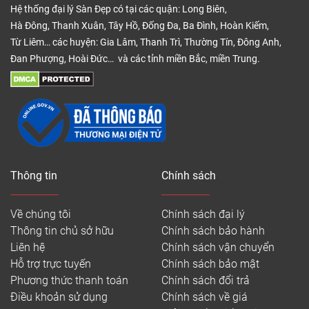
Hệ thống đại lý Sàn Đẹp có tại các quận: Long Biên,
Hà Đông, Thanh Xuân, Tây Hồ, Đống Đa, Ba Đình, Hoàn Kiếm,
Từ Liêm… các huyện: Gia Lâm, Thanh Trì, Thường Tín, Đông Anh,
Đan Phượng, Hoài Đức… và các tỉnh miền Bắc, miền Trung.
Thông tin
Chính sách
Nẹp nhựa chân tường
Nẹp nhựa chân tường là vật liệu vô cùng cần thiết
Về chúng tôi
Chính sách đại lý
giúp che đi khe hở giữa tường và ván sàn nhựa
Thông tin chủ sở hữu
Chính sách bảo hành
nhập khẩu. Nếu bạn không sử dụng phào nhựa
Liên hệ
Chính sách vận chuyển
chân tường trên, thì nẹp nhựa chân tường là phụ
Hỗ trợ trực tuyến
Chính sách bảo mật
kiện sàn nhựa bắt buộc phải cần.
Phương thức thanh toán
Chính sách đổi trả
Điều khoản sử dụng
Chính sách về giá
Có 3 loại nẹp chân tường sàn nhựa là nẹp F – nẹp