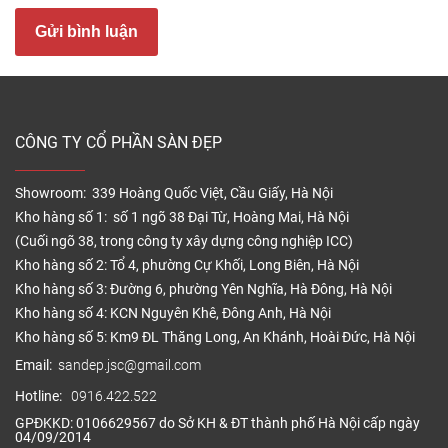
Giá phào nhựa chân tường
Gửi bình luận
Phào nhựa chân tường nằm trong khoảng từ
20.000VNĐ – 40.000VNĐ/md tùy thuộc từng loại.
Như vậy phào nhựa chân tường cao cấp là phụ kiện
CÔNG TY CỔ PHẦN SÀN ĐẸP
sàn nhựa cần thiết để lắp sàn nhựa vinyl.
2. Nẹp nhựa chân tường
Showroom: 339 Hoàng Quốc Việt, Cầu Giấy, Hà Nội
Kho hàng số 1: số 1 ngõ 38 Đại Từ, Hoàng Mai, Hà Nội
(Cuối ngõ 38, trong công ty xây dựng công nghiệp ICC)
Kho hàng số 2: Tổ 4, phường Cự Khối, Long Biên, Hà Nội
Kho hàng số 3: Đường 6, phường Yên Nghĩa, Hà Đông, Hà Nội
Kho hàng số 4: KCN Nguyên Khê, Đông Anh, Hà Nội
Kho hàng số 5: Km9 ĐL Thăng Long, An Khánh, Hoài Đức, Hà Nội
Email:
sandep.jsc@gmail.com
Hotline:
0916.422.522
GPĐKKD: 0106629567 do Sở KH & ĐT thành phố Hà Nội cấp ngày
04/09/2014