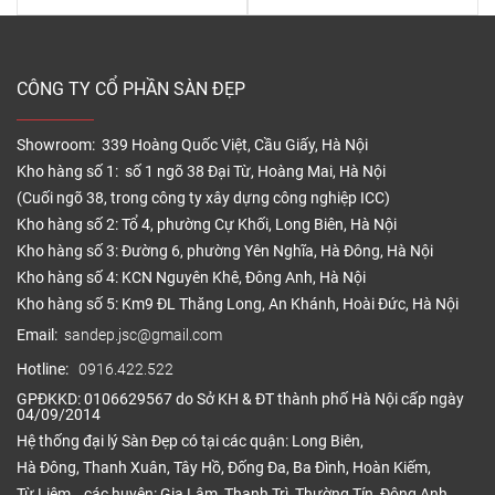
CÔNG TY CỔ PHẦN SÀN ĐẸP
Showroom: 339 Hoàng Quốc Việt, Cầu Giấy, Hà Nội
Kho hàng số 1: số 1 ngõ 38 Đại Từ, Hoàng Mai, Hà Nội
(Cuối ngõ 38, trong công ty xây dựng công nghiệp ICC)
Kho hàng số 2: Tổ 4, phường Cự Khối, Long Biên, Hà Nội
Kho hàng số 3: Đường 6, phường Yên Nghĩa, Hà Đông, Hà Nội
Kho hàng số 4: KCN Nguyên Khê, Đông Anh, Hà Nội
Kho hàng số 5: Km9 ĐL Thăng Long, An Khánh, Hoài Đức, Hà Nội
Email:
sandep.jsc@gmail.com
Hotline:
0916.422.522
GPĐKKD: 0106629567 do Sở KH & ĐT thành phố Hà Nội cấp ngày
04/09/2014
Hệ thống đại lý Sàn Đẹp có tại các quận: Long Biên,
Hà Đông, Thanh Xuân, Tây Hồ, Đống Đa, Ba Đình, Hoàn Kiếm,
Từ Liêm… các huyện: Gia Lâm, Thanh Trì, Thường Tín, Đông Anh,