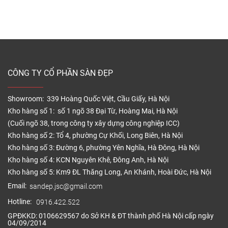
Mặt bậc cầu thang nhựa giả gỗ lỗ rỗng tổ ong
Cấu tạo mặt bậc cầu thang nhựa giả gỗ
Sản phẩm bậc cầu thang nhựa vân gỗ gồm ba bộ
phận chính: Mặt bậc, cổ bậc và nẹp bậc
CÔNG TY CỔ PHẦN SÀN ĐẸP
– Mặt bậc: Ốp lên trên bề mặt của bậc cầu thang.
Showroom: 339 Hoàng Quốc Việt, Cầu Giấy, Hà Nội
– Cổ bậc: Tấm ốp này sẽ được sử dụng để ốp vào
Kho hàng số 1: số 1 ngõ 38 Đại Từ, Hoàng Mai, Hà Nội
mặt đứng (mặt dựng vuông góc) với mặt của bậc.
(Cuối ngõ 38, trong công ty xây dựng công nghiệp ICC)
– Nẹp bậc: Phụ kiện đi kèm để ốp sang bên hông
Kho hàng số 2: Tổ 4, phường Cự Khối, Long Biên, Hà Nội
tấm bậc cầu thang giúp tạo nên một hệ bậc thang
Kho hàng số 3: Đường 6, phường Yên Nghĩa, Hà Đông, Hà Nội
hoàn chỉnh.
Kho hàng số 4: KCN Nguyên Khê, Đông Anh, Hà Nội
Kho hàng số 5: Km9 ĐL Thăng Long, An Khánh, Hoài Đức, Hà Nội
Email:
sandep.jsc@gmail.com
Hotline:
0916.422.522
GPĐKKD: 0106629567 do Sở KH & ĐT thành phố Hà Nội cấp ngày
04/09/2014