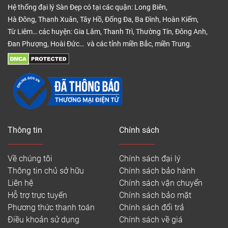
Hệ thống đại lý Sàn Đẹp có tại các quận: Long Biên,
Hà Đông, Thanh Xuân, Tây Hồ, Đống Đa, Ba Đình, Hoàn Kiếm,
Từ Liêm… các huyện: Gia Lâm, Thanh Trì, Thường Tín, Đông Anh,
Đan Phượng, Hoài Đức… và các tỉnh miền Bắc, miền Trung.
Mặt bậc cầu thang nhựa giả gỗ đặc
Ưu điểm của tấm nhựa PVC ốp bậc cầu
thang
Độ bền cao
Thông tin
Chính sách
Mặt bậc cầu thang nhựa giả gỗ được sản xuất từ
cốt nhựa SPC và thiết kế dạng lỗ rỗng tổ ong giúp
Về chúng tôi
Chính sách đại lý
giảm trọng lực mà còn phân tán lực đều nên khả
Thông tin chủ sở hữu
Chính sách bảo hành
năng chịu tải trọng rất tốt không lo cong vênh, nứt
Liên hệ
Chính sách vận chuyển
vỡ óp ẹp.
Hỗ trợ trực tuyến
Chính sách bảo mật
Đa dạng mẫu mã, màu sắc
Phương thức thanh toán
Chính sách đổi trả
Điều khoản sử dụng
Chính sách về giá
Trên thị trường hiện nay, tấm nhựa PVC ốp bậc cầu