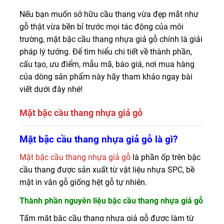
Nếu bạn muốn sở hữu cầu thang vừa đẹp mắt như
gỗ thật vừa bền bỉ trước mọi tác động của môi
trường, mặt bậc cầu thang nhựa giả gỗ chính là giải
pháp lý tưởng. Để tìm hiểu chi tiết về thành phần,
cấu tạo, ưu điểm, mẫu mã, báo giá, nơi mua hàng
của dòng sản phẩm này hãy tham khảo ngay bài
viết dưới đây nhé!
Mặt bậc cầu thang nhựa giả gỗ
Chuyên cung cấp mặt bậc cầu thang nhựa giả gỗ cam
Mặt bậc cầu thang nhựa giả gỗ là gì?
kết hàng đa dạng, chất lượng, bảo hành đẩy đủ và giá
Mặt bậc cầu thang nhựa giả gỗ
là phần ốp trên bậc
tốt. Liên hệ 0916422522 nhận tư vấn, giá.
cầu thang được sản xuất từ vật liệu nhựa SPC, bề
mặt in vân gỗ giống hệt gỗ tự nhiên.
Thành phần nguyên liệu bậc cầu thang nhựa giả gỗ
Tấm mặt bậc cầu thang nhựa giả gỗ được làm từ