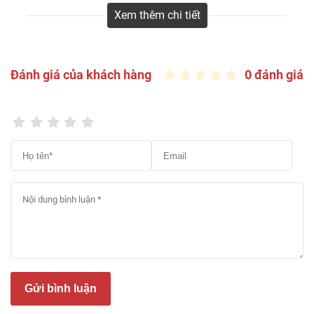
cốt nhựa SPC gồm:
Xem thêm chi tiết
– 40% PVC nguyên sinh chất lượng cao.
– 60% bột đá và phụ gia giúp tăng độ cứng và ổn
Đánh giá của khách hàng
0 đánh giá
định.
– Lớp phủ film vân gỗ dày 0.3mm, đạt tiêu chuẩn
chống trầy AC3, đảm bảo bền màu và chống xước
hiệu quả.
Gửi bình luận