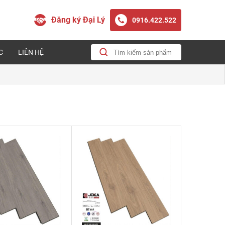
Đăng ký Đại Lý
0916.422.522
C
LIÊN HỆ