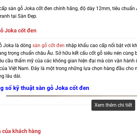
ấp sàn gỗ Joka cốt đen chính hãng, độ dày 12mm, tiêu chuẩn AC
ranh tại Sàn Đẹp.
ỗ Joka cốt đen
cấp sàn gỗ Joka cốt đen chính hãng, độ dày 12mm, tiêu chuẩn AC4, chịu n
ỗ Joka là dòng
sàn gỗ cốt đen
nhập khẩu cao cấp nổi bật với k
ẹp.
ng trọng chuẩn châu Âu. Sở hữu kết cấu cốt gỗ siêu nén cùng 
êu cầu thẩm mỹ của các không gian hiện đại mà còn vận hành ổ
của Việt Nam. Đây là một trong những lựa chọn hàng đầu cho n
g lâu dài.
g số kỹ thuật sàn gỗ Joka cốt đen
Xem thêm chi tiết
á của khách hàng