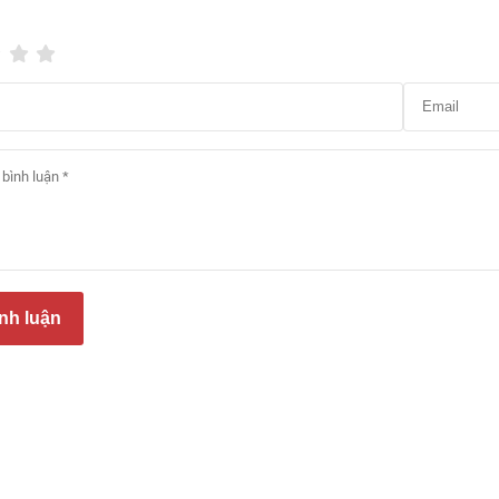
dày: 12mm
nh luận
h thước tấm: 1220 x 168 mm
 cách đóng hộp: 7 tấm/hộp
 tích mỗi hộp: 1.43472 m²
u chuẩn chống mài mòn: AC4