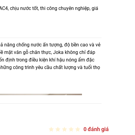
4, chịu nước tốt, thi công chuyên nghiệp, giá
ước tốt, thi công chuyên nghiệp, giá cạnh tranh tại
hả năng chống nước ấn tượng, độ bền cao và vẻ
bề mặt vân gỗ chân thực, Joka không chỉ đáp
n định trong điều kiện khí hậu nóng ẩm đặc
hững công trình yêu cầu chất lượng và tuổi thọ
0 đánh giá