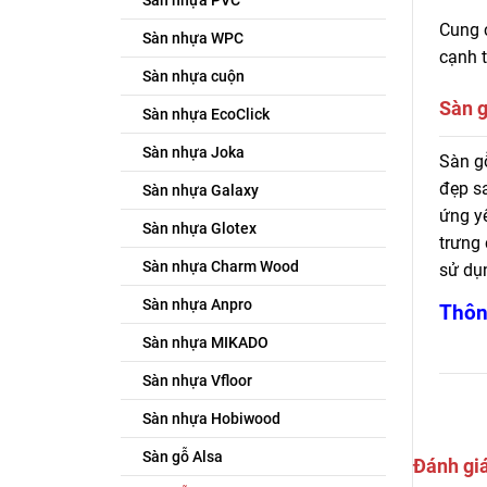
Sàn nhựa PVC
Cung c
Sàn nhựa WPC
cạnh t
Sàn nhựa cuộn
Sàn g
Sàn nhựa EcoClick
Sàn nhựa Joka
Cung 
Sàn g
Sàn Đ
đẹp sa
Sàn nhựa Galaxy
ứng y
Sàn nhựa Glotex
trưng 
Sàn nhựa Charm Wood
sử dụn
Sàn nhựa Anpro
Thôn
Sàn nhựa MIKADO
Sàn nhựa Vfloor
Sàn nhựa Hobiwood
Sàn gỗ Alsa
Đánh gi