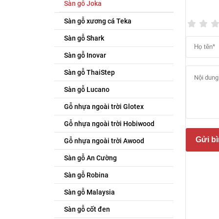
Sàn gỗ Joka
Sàn gỗ xương cá Teka
Sàn gỗ Shark
Sàn gỗ Inovar
Sàn gỗ ThaiStep
Sàn gỗ Lucano
Gỗ nhựa ngoài trời Glotex
Gỗ nhựa ngoài trời Hobiwood
– Độ 
Gửi bì
Gỗ nhựa ngoài trời Awood
– Kíc
Sàn gỗ An Cường
– Quy
Sàn gỗ Robina
– Diện
Sàn gỗ Malaysia
– Tiê
Sàn gỗ cốt đen