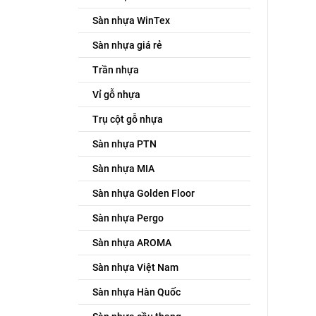
Lớp p
Sàn nhựa WinTex
Sử dụn
Sàn nhựa giá rẻ
nhiên 
Trần nhựa
Lõi g
Vỉ gỗ nhựa
Đây là
khả nă
Trụ cột gỗ nhựa
Lớp c
Sàn nhựa PTN
Có tác
Sàn nhựa MIA
Ưu đ
Sàn nhựa Golden Floor
Khả nă
Sàn nhựa Pergo
Khác 
Sàn nhựa AROMA
kết h
Sàn nhựa Việt Nam
Theo 
Sàn nhựa Hàn Quốc
nổi b