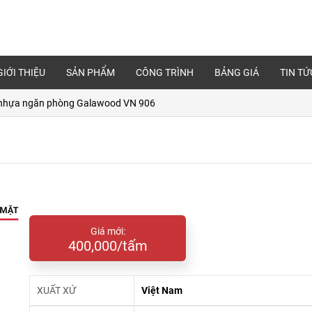
GIỚI THIỆU
SẢN PHẨM
CÔNG TRÌNH
BẢNG GIÁ
TIN TỨ
nhựa ngăn phòng Galawood VN 906
Giá mới:
400,000/tấm
XUẤT XỨ
Việt Nam