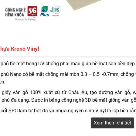
hựa Krono Vinyl
hựa hèm khóa Krono Vinyl Thụy Điển được cấu tạo từ bột đá và hạt nhựa
 phủ bề mặt bóng UV chống phai màu giúp bề mặt sàn bền đẹp
khảo tại Välinge (valinge.se). Cấu tạo ván sàn nhựa Krono Vinyl Thụy Điể
 phủ Nano có bề mặt chống mài mòn 0.3 – 0.5 -0.7mm, chống tr
ên.
 giấy vân gỗ 100% xuất xứ từ Châu Âu, tạo đường vân gỗ, v
 phú đa dạng. Được in bằng công nghệ 3D bề mặt giống vân gỗ 
cốt SPC làm từ bột đá và nhựa nguyên sinh Vinyl là lớp bền rắ
ênh co ngót trước mọi khí hậu khắc nghiệt.
Xem thêm chi tiết
 đáy nhựa PVC bền vững giúp chống ẩm mốc, chống ồn, mối mọ