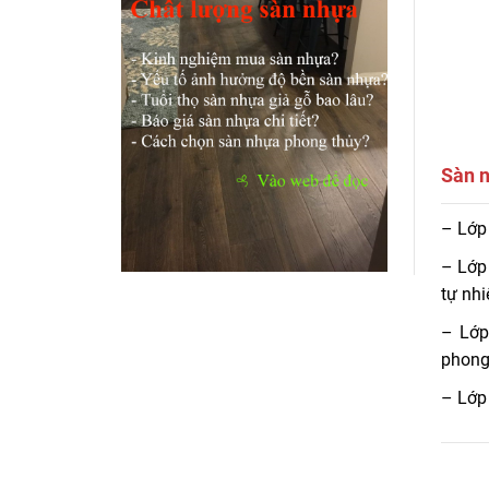
Sàn n
Sàn n
– Lớp
Tham 
– Lớp
tự nhi
– Lớp
phong
– Lớp 
cong v
– Lớp