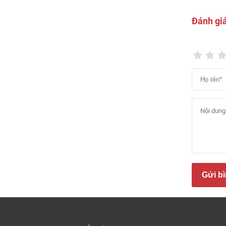
Kích 
Đánh gi
Kích 
Trọng
Các m
D5083
Ván ố
màu n
Ưu đ
Gửi bì