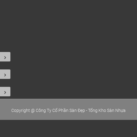
Copyright @ Công Ty Cổ Phần Sàn Đẹp - Tổng Kho Sàn Nhựa