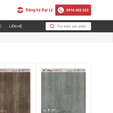
Đăng ký Đại Lý
0916.422.522
C
LIÊN HỆ