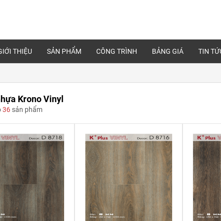
GIỚI THIỆU
SẢN PHẨM
CÔNG TRÌNH
BẢNG GIÁ
TIN TỨ
hựa Krono Vinyl
ó
36
sản phẩm