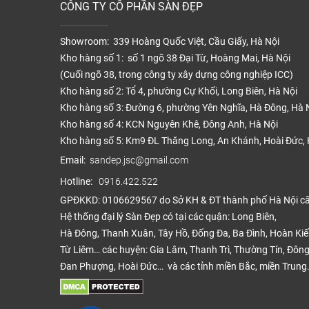
CÔNG TY CỔ PHẦN SÀN ĐẸP
Showroom: 339 Hoàng Quốc Việt, Cầu Giấy, Hà Nội
Kho hàng số 1: số 1 ngõ 38 Đại Từ, Hoàng Mai, Hà Nội
(Cuối ngõ 38, trong công ty xây dựng công nghiệp ICC)
Kho hàng số 2: Tổ 4, phường Cự Khối, Long Biên, Hà Nội
Kho hàng số 3: Đường 6, phường Yên Nghĩa, Hà Đông, Hà 
Kho hàng số 4: KCN Nguyên Khê, Đông Anh, Hà Nội
Kho hàng số 5: Km9 ĐL Thăng Long, An Khánh, Hoài Đức, 
Báo 
Email:
sandep.jsc@gmail.com
Giá v
Hotline:
0916.422.522
nhu c
GPĐKKD: 0106629567 do Sở KH & ĐT thành phố Hà Nội c
hotlin
Hệ thống đại lý Sàn Đẹp có tại các quận: Long Biên,
Hà Đông, Thanh Xuân, Tây Hồ, Đống Đa, Ba Đình, Hoàn Ki
Tag: Đ
Từ Liêm… các huyện: Gia Lâm, Thanh Trì, Thường Tín, Đông
Đan Phượng, Hoài Đức… và các tỉnh miền Bắc, miền Trung