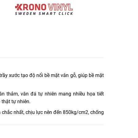
 Vinyl sản xuất theo công nghệ dây truyền Đức.
n có 5 lớp chính:
ầy xước tạo độ nổi bề mặt vân gỗ, giúp bề mặt
ân thảm, vân đá tự nhiên mang nhiều họa tiết
thật tự nhiên.
n chắc nhất, chịu lực nên đến 850kg/cm2, chống
t.