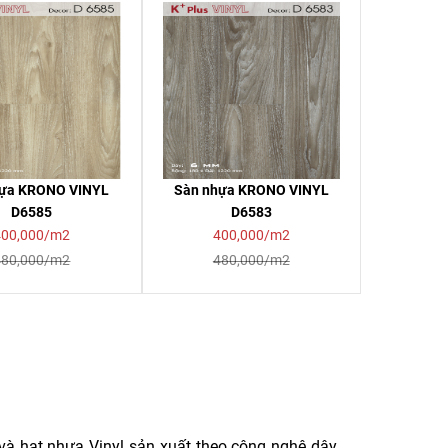
hựa KRONO VINYL
Sàn nhựa KRONO VINYL
D6585
D6583
400,000/m2
400,000/m2
480,000/m2
480,000/m2
và hạt nhựa Vinyl sản xuất theo công nghệ dây