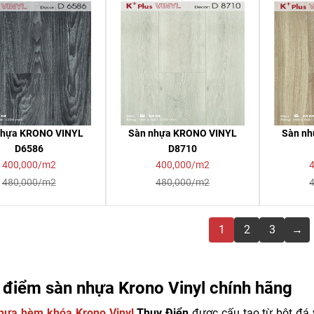
nhựa KRONO VINYL
Sàn nhựa KRONO VINYL
Sàn n
D6586
D8710
400,000/m2
400,000/m2
480,000/m2
480,000/m2
1
2
3
→
 điểm sàn nhựa Krono Vinyl chính hãng
hựa hèm khóa Krono Vinyl
Thụy Điển
được cấu tạo từ bột đá 