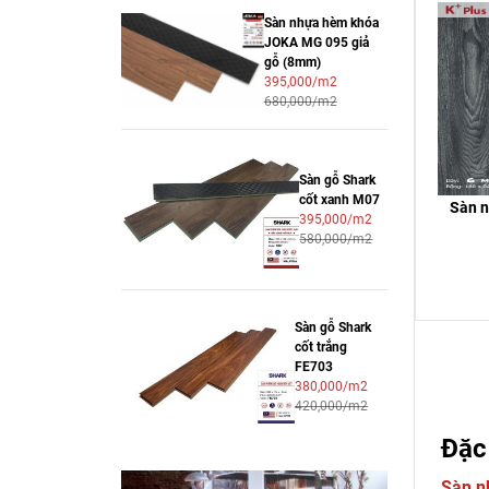
Sàn nhựa hèm khóa
JOKA MG 095 giả
gỗ (8mm)
395,000/m2
680,000/m2
Sàn gỗ Shark
cốt xanh M07
Sàn 
395,000/m2
580,000/m2
Sàn gỗ Shark
cốt trắng
FE703
380,000/m2
420,000/m2
Đặc
Sàn n