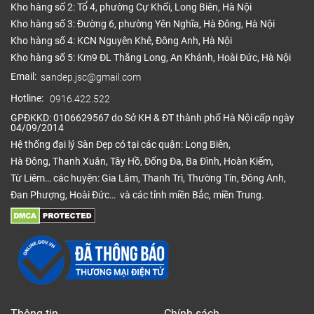
sàn bền, lớp chống mài mòn cao cấp, có khả năng
Kho hàng số 2: Tổ 4, phường Cự Khối, Long Biên, Hà Nội
bảo vệ gấp đôi so với các thương hiệu cùng loại,
Kho hàng số 3: Đường 6, phường Yên Nghĩa, Hà Đông, Hà Nội
vàn sàn có nhiều kiểu dáng kết cấu khác nhau.
Kho hàng số 4: KCN Nguyên Khê, Đông Anh, Hà Nội
Kho hàng số 5: Km9 ĐL Thăng Long, An Khánh, Hoài Đức, Hà Nội
Ván sàn nhựa tự dán PTN có cùng kích thước, màu
Email:
sandep.jsc@gmail.com
sắc đa dạng, các tông mầu gỗ cổ điển, màu gỗ Câu
Âu dễ kết hợp nội thất trong nhà.
Hotline:
0916.422.522
GPĐKKD: 0106629567 do Sở KH & ĐT thành phố Hà Nội cấp ngày
Sàn nhựa hèm khóa PTN
04/09/2014
Hệ thống đại lý Sàn Đẹp có tại các quận: Long Biên,
Quy cách:
Hà Đông, Thanh Xuân, Tây Hồ, Đống Đa, Ba Đình, Hoàn Kiếm,
– Kích thước: 1225 x 183 x 4.2mm
Từ Liêm… các huyện: Gia Lâm, Thanh Trì, Thường Tín, Đông Anh,
Đan Phượng, Hoài Đức… và các tỉnh miền Bắc, miền Trung.
– 1 hộp = 9 tấm = 2m2
Mã màu: 433L-9, 1039-5, 8003-7, 8031-8, 8033-6,
8099-3, 8306-3, 80140-4, LS113-30, LS170-2
Được sản xuất theo kết cấu hèm khóa, ván sàn
nhựa có hèm khóa PTN bền gấp đôi so với các loại
sàn có hèm thông thường. Ván sàn đa dạng màu
Thông tin
Chính sách