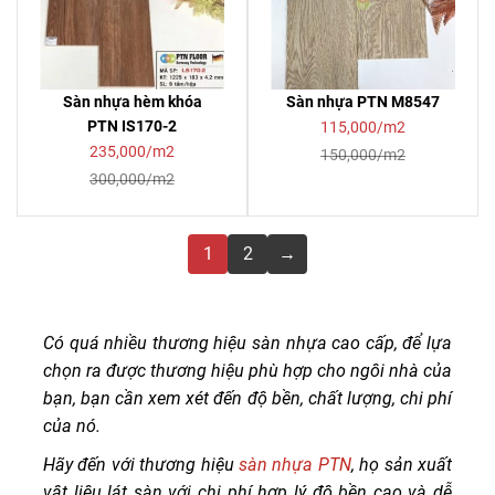
Sàn nhựa hèm khóa
Sàn nhựa PTN M8547
PTN IS170-2
115,000/m2
235,000/m2
150,000/m2
300,000/m2
1
2
→
Có quá nhiều thương hiệu sàn nhựa cao cấp, để lựa
chọn ra được thương hiệu phù hợp cho ngôi nhà của
bạn, bạn cần xem xét đến độ bền, chất lượng, chi phí
của nó.
Hãy đến với thương hiệu
sàn nhựa PTN
, họ sản xuất
vật liệu lát sàn với chi phí hợp lý độ bền cao và dễ