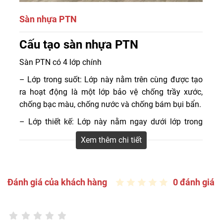
Sàn nhựa PTN
Cấu tạo sàn nhựa PTN
Có quá nhiều thương hiệu sàn nhựa cao cấp, để lựa
chọn ra được thương hiệu phù hợp cho ngôi nhà của
Sàn PTN có 4 lớp chính
bạn, bạn cần xem xét đến độ bền, chất lượng, chi phí của
nó.
– Lớp trong suốt: Lớp này nằm trên cùng được tạo
ra hoạt động là một lớp bảo vệ chống trầy xước,
chống bạc màu, chống nước và chống bám bụi bẩn.
– Lớp thiết kế: Lớp này nằm ngay dưới lớp trong
suốt. Lớp này được in 3D công nghệ cao, với nhiều
Xem thêm chi tiết
vân gỗ và màu sắc đa dạng
– Lớp lõi vinyl: Tấm lõi SPC với nguyên liệu là bột
đá và nhựa nguyên sinh PVC mang lại cho sàn khả
Đánh giá của khách hàng
0 đánh giá
năng chống móp méo, độ bền cao, ổn định và
không thấm nước.
– Lớp đế: Có tác dụng tạo sự ổn định bằng cách