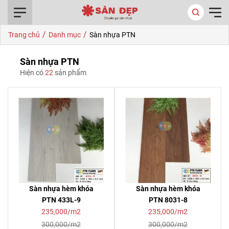
0916.422.522
/
/
Trang chủ
Danh mục
Sàn nhựa PTN
Sàn nhựa PTN
Hiện có
22
sản phẩm
Sàn nhựa hèm khóa
Sàn nhựa hèm khóa
PTN 433L-9
PTN 8031-8
235,000/m2
235,000/m2
300,000/m2
300,000/m2