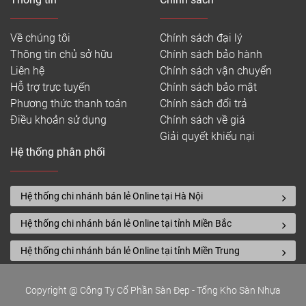
sắc thiết kế, nhiều tông màu khác nhau, đặc tính
chống lại được các vết bẩn, các vết trầy xước, chống
nước tuyệt đối, chống trầy xước, hư hại và các vết
Về chúng tôi
Chính sách đại lý
bẩn
Thông tin chủ sở hữu
Chính sách bảo hành
Liên hệ
Chính sách vận chuyển
Bảo hành sàn nhựa PTN
Hỗ trợ trực tuyến
Chính sách bảo mật
PTN tin tưởng vào sản phẩm của họ, và họ cung
Phương thức thanh toán
Chính sách đổi trả
Điều khoản sử dụng
cấp bảo hành 15 năm cho các sản phẩm sàn nhựa
Chính sách về giá
Giải quyết khiếu nại
tự dán PTN và 25 năm cho các sản phẩm hèm khóa
Hệ thống phân phối
PTN. Điều ngày nghĩa là chất lượng của sản phẩm
có thể đạt tối thiểu 15 năm khi bạn lắp sàn PTN.
Ưu và nhược điểm của sàn nhựa
Hệ thống chi nhánh bán lẻ Online tại Hà Nội
PTN Hàn Quốc
Hệ thống chi nhánh bán lẻ Online tại tỉnh Miền Bắc
Hệ thống chi nhánh bán lẻ Online tại tỉnh Miền Trung
Copyright @ Công Ty Cổ Phần Sàn Đẹp - Tổng Kho Sàn Nhựa