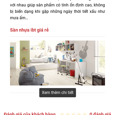
với nhau giúp sản phẩm có tính ổn định cao, không
bị biến dạng khi gặp những ngày thời tiết xấu như
mưa ẩm…
Sàn nhựa ibt giá rẻ
Sàn nhựa IBT Floor – Sàn nhựa được sản xuất tại nhà
máy tại Trung Quốc trên dây chuyền công nghệ Hàn
Quốc chất lượng tốt, giá cả hợp lý. Sàn nhựa IBT có thể
lắp đặt trong và ngoài trời.
Xem thêm chi tiết
Màu sắc đặc trưng ván sàn nhựa IBT
Đánh giá của khách hàng
0 đánh giá