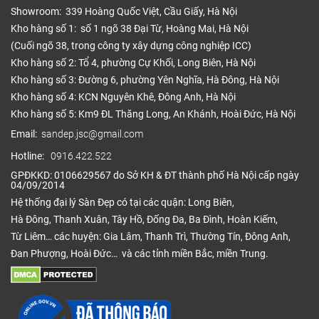
Showroom: 339 Hoàng Quốc Việt, Cầu Giấy, Hà Nội
muốn di chuyển sàn sang một vị trí, địa điểm khác.
Kho hàng số 1: số 1 ngõ 38 Đại Từ, Hoàng Mai, Hà Nội
Ưu điểm của sàn nhựa IBT Floor
(Cuối ngõ 38, trong công ty xây dựng công nghiệp ICC)
Kho hàng số 2: Tổ 4, phường Cự Khối, Long Biên, Hà Nội
Sàn nhựa IBT Floor là dòng sản phẩm được nhập
Kho hàng số 3: Đường 6, phường Yên Nghĩa, Hà Đông, Hà Nội
khẩu từ Hàn Quốc nên người dùng hoàn toàn có thể
Kho hàng số 4: KCN Nguyên Khê, Đông Anh, Hà Nội
yên tâm về chất lượng của sản phẩm. Được sản
Kho hàng số 5: Km9 ĐL Thăng Long, An Khánh, Hoài Đức, Hà Nội
xuất trên dây chuyền công nghệ hiện đại, vật liệu
Email:
sandep.jsc@gmail.com
mang đến cho người dùng một cái nhìn mới về xu
hướng của thời đại mà không phải dòng
sàn nhựa
Hotline:
0916.422.522
nào cũng có.
GPĐKKD: 0106629567 do Sở KH & ĐT thành phố Hà Nội cấp ngày
04/09/2014
Trước khi ra mắt thị trường, sàn nhựa IBT Floor
Hệ thống đại lý Sàn Đẹp có tại các quận: Long Biên,
chính hãng đã trải qua quá trình kiểm định chất
Hà Đông, Thanh Xuân, Tây Hồ, Đống Đa, Ba Đình, Hoàn Kiếm,
lượng nghiêm ngặt do cơ quan công nhận quốc tế
Từ Liêm… các huyện: Gia Lâm, Thanh Trì, Thường Tín, Đông Anh,
chịu trách nhiệm. Điều đó chứng tỏ đây là sản
Đan Phượng, Hoài Đức… và các tỉnh miền Bắc, miền Trung.
phẩm được sản xuất theo một quy trình chuẩn,
đáng để chúng ta lựa chọn và sử dụng.
Sàn nhựa IBT Floor sử dụng hèm khóa cao cấp,