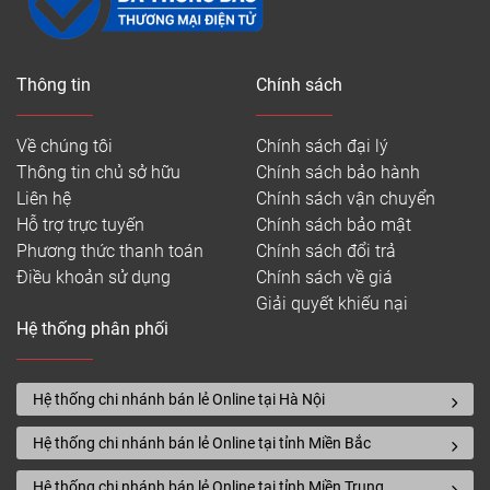
thân thiện với môi trường nên dù bạn lắp đặt nội
thất hay ngoại thất thì chúng vẫn mang đến cho
bạn sự thoái mái, dễ chịu. Bạn như được đắm chìm
Thông tin
Chính sách
vào một thế giới mới lạ mà ở đó mọi bộn bề cuộc
sống dường như không có chỗ để chen chân.
Về chúng tôi
Chính sách đại lý
Sàn nhựa IBT Floor có vân gỗ sang trọng, hiện đại.
Thông tin chủ sở hữu
Chính sách bảo hành
Sản phẩm có khả năng chịu nhiệt tốt nên không có
Liên hệ
Chính sách vận chuyển
hiện tượng phai màu. Bạn có thể sử dụng khoảng từ
Hỗ trợ trực tuyến
Chính sách bảo mật
20-25 năm mà không có dấu hiệu mất màu.
Phương thức thanh toán
Chính sách đổi trả
Điều khoản sử dụng
Chính sách về giá
Giải quyết khiếu nại
Hệ thống phân phối
Hệ thống chi nhánh bán lẻ Online tại Hà Nội
Hệ thống chi nhánh bán lẻ Online tại tỉnh Miền Bắc
Hệ thống chi nhánh bán lẻ Online tại tỉnh Miền Trung