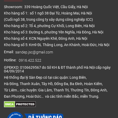
hủy nên thân thiện với môi trường
Showroom: 339 Hoàng Quốc Việt, Cầu Giấy, Hà Nội
Kho hàng số 1: số 1 ngõ 38 Đại Từ, Hoàng Mai, Hà Nội
– Thiết kế hèm khóa đặc biệt giúp các tấm ván gỗ
(Cuối ngõ 38, trong công ty xây dựng công nghiệp ICC)
được lắp ghép với nhau dễ dàng, chắc chắn cả theo
Kho hàng số 2: Tổ 4, phường Cự Khối, Long Biên, Hà Nội
cách lát xương cá, cả theo cách lát thẳng. Đây là
Kho hàng số 3: Đường 6, phường Yên Nghĩa, Hà Đông, Hà Nội
điều mà ít loại sàn gỗ xương cá khác có được.
Kho hàng số 4: KCN Nguyên Khê, Đông Anh, Hà Nội
– Giá bán hấp dẫn, cạnh tranh hơn những dòng sản
Kho hàng số 5: Km9 ĐL Thăng Long, An Khánh, Hoài Đức, Hà Nội
phẩm sàn gỗ xương cá châu Âu nên phù hợp với túi
Email:
sandep.jsc@gmail.com
tiền của người tiêu dùng Việt Nam.
Hotline:
0916.422.522
3. Sàn Đẹp – Đơn vị phân phối và
GPĐKKD: 0106629567 do Sở KH & ĐT thành phố Hà Nội cấp ngày
thi công sàn gỗ Teka
04/09/2014
Hệ thống đại lý Sàn Đẹp có tại các quận: Long Biên,
Công ty CP Sàn Đẹp là đơn vị phân phối sàn gỗ
Hà Đông, Thanh Xuân, Tây Hồ, Đống Đa, Ba Đình, Hoàn Kiếm,
Teka chính hãng. Với kinh nghiệm nhiều năm trong
Từ Liêm… các huyện: Gia Lâm, Thanh Trì, Thường Tín, Đông Anh,
lĩnh vực phân phối và thi công
các loại sàn gỗ công
Đan Phượng, Hoài Đức… và các tỉnh miền Bắc, miền Trung.
nghiệp
, sàn gỗ tự nhiên, sàn nhựa hàng đầu trên thị
trường, Công ty chúng tôi có đầy đủ tiềm tực, nhân
sự và hệ thống phân phối để phục vụ khách hàng