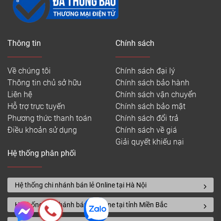
trên toàn quốc.
– Sản phẩm được chuyển đến công trình nguyên
hộp, trên vỏ họp có in đầy đủ thông tin sản phẩm.
Thông tin
Chính sách
– Đội ngũ thợ thi công có tay nghề cao, nhiệt tình
đảm bảo chất lượng và tiến độ công trình.
Về chúng tôi
Chính sách đại lý
– Giá sản phẩm luôn cạnh tranh nhất thị trường, có
Thông tin chủ sở hữu
Chính sách bảo hành
bảo hành sản phẩm và bảo trì lắp đặt.
Liên hệ
Chính sách vận chuyển
Hỗ trợ trực tuyến
Chính sách bảo mật
– Miễn phí vận chuyển cho đơn hàng từ 30m2 trong
Phương thức thanh toán
Chính sách đổi trả
nội thành Hà Nội.
Điều khoản sử dụng
Chính sách về giá
– Mang mẫu và tư vấn miễn phí tại nhà.
Giải quyết khiếu nại
Hệ thống phân phối
Quý khách có nhu cầu tư vấn chi tiết về sàn gỗ Teka
xương cá, xin vui lòng liên hệ hotline 0916.422.522
để được tư vấn và báo giá rẻ nhất.
Hệ thống chi nhánh bán lẻ Online tại Hà Nội
Hệ thống chi nhánh bán lẻ Online tại tỉnh Miền Bắc