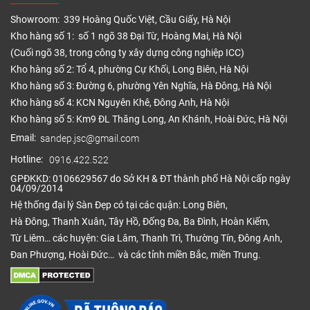
được với bề mặt của đế sàn nhựa
Showroom: 339 Hoàng Quốc Việt, Cầu Giấy, Hà Nội
3. Cải thiện mặt nền nhà
Kho hàng số 1: số 1 ngõ 38 Đại Từ, Hoàng Mai, Hà Nội
Nếu nhà bạn có lớp nền yếu, gồ gề, không bằng
(Cuối ngõ 38, trong công ty xây dựng công nghiệp ICC)
phẳng. Bạn sẽ không cần phải lo sẽ không lắp đặt
Kho hàng số 2: Tổ 4, phường Cự Khối, Long Biên, Hà Nội
sàn nhựa có hèm khóa. Vì lớp xốp lót đã khắc phục
Kho hàng số 3: Đường 6, phường Yên Nghĩa, Hà Đông, Hà Nội
Kho hàng số 4: KCN Nguyên Khê, Đông Anh, Hà Nội
các tình trạng sàn nhà bị lồi lõm và bạn có thể lắp
Kho hàng số 5: Km9 ĐL Thăng Long, An Khánh, Hoài Đức, Hà Nội
đặt sàn nhựa vinyl hoàn toàn bình thường. Trong
trường hợp lớp nền gạch quá kém, bạn có thể chọn
Email:
sandep.jsc@gmail.com
lớp xốp lót dầy hơn như lớp xốp cao su dày 3mm.
Hotline:
0916.422.522
GPĐKKD: 0106629567 do Sở KH & ĐT thành phố Hà Nội cấp ngày
4. Giá trị cách điện, cách nhiệt
04/09/2014
Nếu bạn có dây điện nối dưới nền nhà thì bạn hoàn
Hệ thống đại lý Sàn Đẹp có tại các quận: Long Biên,
Hà Đông, Thanh Xuân, Tây Hồ, Đống Đa, Ba Đình, Hoàn Kiếm,
toàn yên tâm không lo bị cháy nổ vì lớp tấm lót sàn
Từ Liêm… các huyện: Gia Lâm, Thanh Trì, Thường Tín, Đông Anh,
nhựa đều có khả năng cách nhiệt, cách điển tốt.
Đan Phượng, Hoài Đức… và các tỉnh miền Bắc, miền Trung.
Ngoài ra nó không hấp thụ nhiệt. Như vậy bạn sẽ
không sợ bị nóng vào mùa hè và lạnh vào mùa
đông.