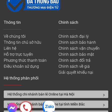
5. Chứng nhận chất lượng không khí trong
nhà sạch và an toàn
Lớp lót sàn nhựa giả gỗ có hèm khóa không có mùi
Thông tin
Chính sách
và không tỏa ra bất kỳ mùi lạ nào. Chúng tôi đã tìm
thấy chỉ số chứng nhận cho thử nghiệm chất lượng
Về chúng tôi
Chính sách đại lý
không khí trong nhà được thực hiện khi lắp tấm lót
Thông tin chủ sở hữu
Chính sách bảo hành
sàn nhựa vân gỗ. Nó phù hợp và đạt chỉ tiêu được
Liên hệ
Chính sách vận chuyển
đề ra bởi hội đồng quốc tế Châu Âu. Điều đó đảm
Hỗ trợ trực tuyến
Chính sách bảo mật
bảo sản phẩm tốt, gia đình bạn sẽ không có các vấn
Phương thức thanh toán
Chính sách đổi trả
đề không mong muốn
Điều khoản sử dụng
Chính sách về giá
6. Giá cả cạnh tranh
Giải quyết khiếu nại
Hệ thống phân phối
Giá xốp lót rất rẻ, nó sẽ không phá vỡ ngân sách ban
đầu của bạn khi lát sàn nhựa Vinyl hèm khóa. Ngoài
ra do là vật liệu sử dụng thường xuyên theo sàn, nên
Hệ thống chi nhánh bán lẻ Online tại Hà Nội
giá cả luôn cạnh tranh và rẻ nhất.
Hệ thống chi nhánh bán lẻ Online tại tỉnh Miền Bắc
Có mấy loại xốp lót sàn