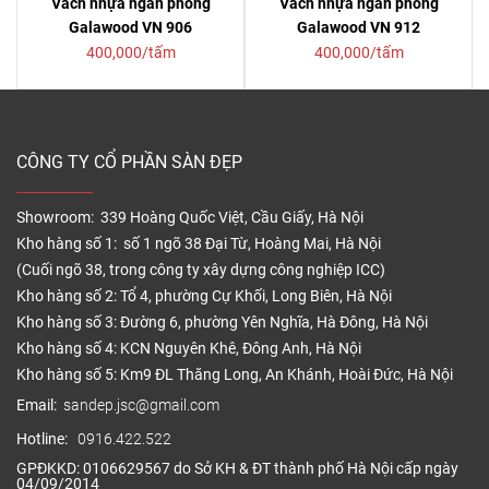
Vách nhựa ngăn phòng
Vách nhựa ngăn phòng
Galawood VN 906
Galawood VN 912
400,000/tấm
400,000/tấm
CÔNG TY CỔ PHẦN SÀN ĐẸP
Showroom: 339 Hoàng Quốc Việt, Cầu Giấy, Hà Nội
Kho hàng số 1: số 1 ngõ 38 Đại Từ, Hoàng Mai, Hà Nội
(Cuối ngõ 38, trong công ty xây dựng công nghiệp ICC)
Kho hàng số 2: Tổ 4, phường Cự Khối, Long Biên, Hà Nội
Kho hàng số 3: Đường 6, phường Yên Nghĩa, Hà Đông, Hà Nội
Kho hàng số 4: KCN Nguyên Khê, Đông Anh, Hà Nội
Kho hàng số 5: Km9 ĐL Thăng Long, An Khánh, Hoài Đức, Hà Nội
Email:
sandep.jsc@gmail.com
Hotline:
0916.422.522
GPĐKKD: 0106629567 do Sở KH & ĐT thành phố Hà Nội cấp ngày
04/09/2014