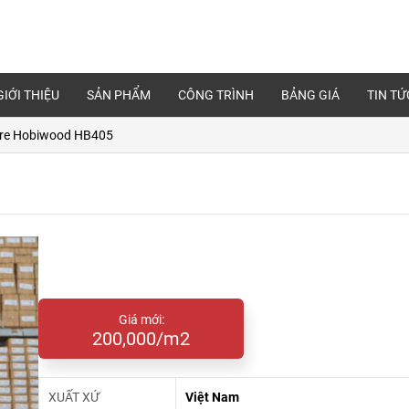
GIỚI THIỆU
SẢN PHẨM
CÔNG TRÌNH
BẢNG GIÁ
TIN TỨ
tre Hobiwood HB405
Giá mới:
200,000/m2
XUẤT XỨ
Việt Nam