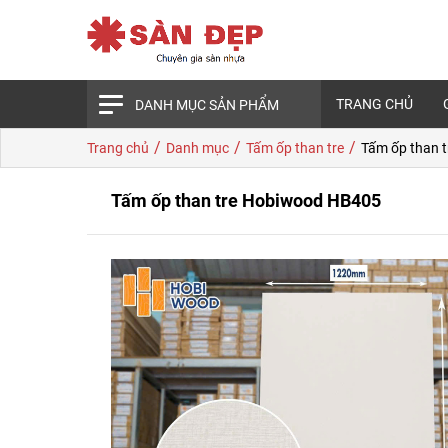
TRANG CHỦ
DANH MỤC SẢN PHẨM
/
/
/
Trang chủ
Danh mục
Tấm ốp than tre
Tấm ốp than 
Tấm ốp than tre Hobiwood HB405