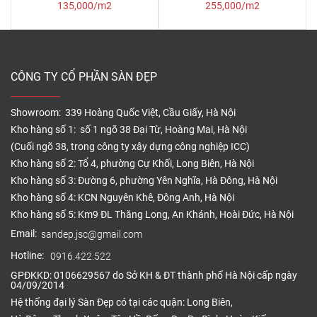
135,000/m2
255,000/m2
CÔNG TY CỔ PHẦN SÀN ĐẸP
Showroom: 339 Hoàng Quốc Việt, Cầu Giấy, Hà Nội
Kho hàng số 1: số 1 ngõ 38 Đại Từ, Hoàng Mai, Hà Nội
(Cuối ngõ 38, trong công ty xây dựng công nghiệp ICC)
Kho hàng số 2: Tổ 4, phường Cự Khối, Long Biên, Hà Nội
Kho hàng số 3: Đường 6, phường Yên Nghĩa, Hà Đông, Hà Nội
Kho hàng số 4: KCN Nguyên Khê, Đông Anh, Hà Nội
Kho hàng số 5: Km9 ĐL Thăng Long, An Khánh, Hoài Đức, Hà Nội
Email:
sandep.jsc@gmail.com
Hotline:
0916.422.522
GPĐKKD: 0106629567 do Sở KH & ĐT thành phố Hà Nội cấp ngày
04/09/2014
Hệ thống đại lý Sàn Đẹp có tại các quận: Long Biên,