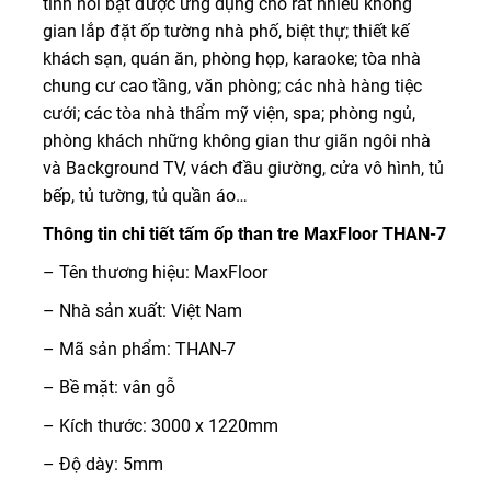
tính nổi bật được ứng dụng cho rất nhiều không
gian lắp đặt ốp tường nhà phố, biệt thự; thiết kế
khách sạn, quán ăn, phòng họp, karaoke; tòa nhà
chung cư cao tầng, văn phòng; các nhà hàng tiệc
cưới; các tòa nhà thẩm mỹ viện, spa; phòng ngủ,
phòng khách những không gian thư giãn ngôi nhà
và Background TV, vách đầu giường, cửa vô hình, tủ
bếp, tủ tường, tủ quần áo…
Thông tin chi tiết tấm ốp than tre MaxFloor THAN-7
– Tên thương hiệu: MaxFloor
– Nhà sản xuất: Việt Nam
– Mã sản phẩm: THAN-7
– Bề mặt: vân gỗ
– Kích thước: 3000 x 1220mm
– Độ dày: 5mm