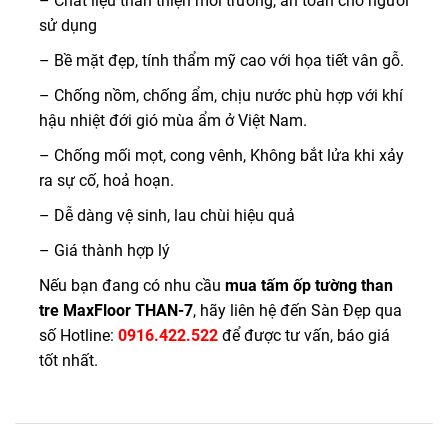
– Chất liệu thân thiện môi trường, an toàn cho người
sử dụng
– Bề mặt đẹp, tính thẩm mỹ cao với họa tiết vân gỗ.
– Chống nồm, chống ẩm, chịu nước phù hợp với khí
hậu nhiệt đới gió mùa ẩm ở Việt Nam.
– Chống mối mọt, cong vênh, Không bắt lửa khi xảy
ra sự cố, hoả hoạn.
– Dễ dàng vệ sinh, lau chùi hiệu quả
– Giá thành hợp lý
Nếu bạn đang có nhu cầu
mua tấm ốp tường than
tre MaxFloor THAN-7
, hãy liên hệ đến Sàn Đẹp qua
số Hotline:
0916.422.522
để được tư vấn, báo giá
tốt nhất.