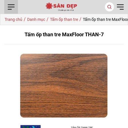
0916.422.522
/
/
/
Trang chủ
Danh mục
Tấm ốp than tre
Tấm ốp than tre MaxFloo
Tấm ốp than tre MaxFloor THAN-7