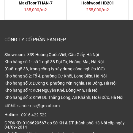
MaxFloor THAN-7
Hobiwood HB201
135,000/m2
255,000/m2
CÔNG TY CỔ PHẦN SÀN ĐẸP
Showroom: 339 Hoàng Quốc Việt, Cầu Giấy, Hà Nội
Kho hàng số 1: số 1 ngõ 38 Đại Từ, Hoàng Mai, Hà Nội
(Cuối ngõ 38, trong công ty xây dựng công nghiệp ICC)
Kho hàng số 2: Tổ 4, phường Cự Khối, Long Biên, Hà Nội
Kho hàng số 3: Đường 6, phường Yên Nghĩa, Hà Đông, Hà Nội
Kho hàng số 4: KCN Nguyên Khê, Đông Anh, Hà Nội
Kho hàng số 5: Km9 ĐL Thăng Long, An Khánh, Hoài Đức, Hà Nội
Email:
sandep.jsc@gmail.com
Hotline:
0916.422.522
GPĐKKD: 0106629567 do Sở KH & ĐT thành phố Hà Nội cấp ngày
04/09/2014