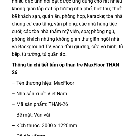
nhiều đặc tính nổi bật được ứng dụng cho rất nhiều
không gian lắp đặt ốp tường nhà phố, biệt thự; thiết
kế khách sạn, quán ăn, phòng họp, karaoke; tòa nhà
chung cư cao tầng, văn phòng; các nhà hàng tiệc
cưới; các tòa nhà thẩm mỹ viện, spa; phòng ngủ,
phòng khách những không gian thư giãn ngôi nhà
và Background TV, vách đầu giường, cửa vô hình, tủ
bếp, tủ tường, tủ quần áo…
Thông tin chi tiết tấm ốp than tre MaxFloor THAN-
26
– Tên thương hiệu: MaxFloor
– Nhà sản xuất: Việt Nam
– Mã sản phẩm: THAN-26
– Bề mặt: Vân vải
– Kích thước: 3000 x 1220mm