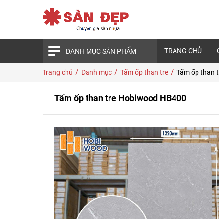
TRANG CHỦ
DANH MỤC SẢN PHẨM
/
/
/
Trang chủ
Danh mục
Tấm ốp than tre
Tấm ốp than 
Tấm ốp than tre Hobiwood HB400