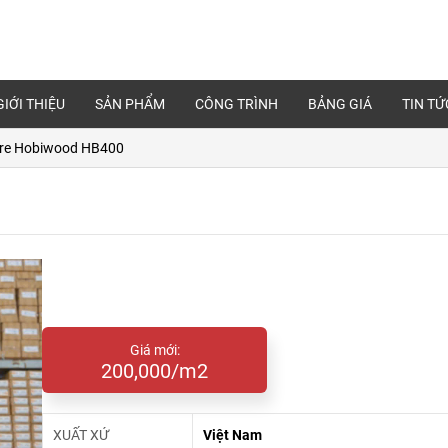
GIỚI THIỆU
SẢN PHẨM
CÔNG TRÌNH
BẢNG GIÁ
TIN TỨ
tre Hobiwood HB400
Giá mới:
200,000/m2
XUẤT XỨ
Việt Nam