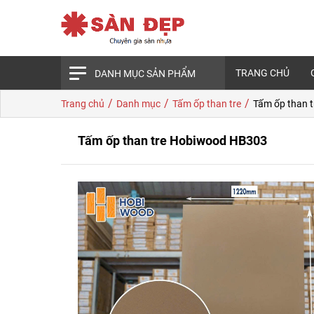
TRANG CHỦ
DANH MỤC SẢN PHẨM
/
/
/
Trang chủ
Danh mục
Tấm ốp than tre
Tấm ốp than 
Tấm ốp than tre Hobiwood HB303