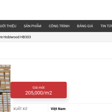
GIỚI THIỆU
SẢN PHẨM
CÔNG TRÌNH
BẢNG GIÁ
TIN TỨ
tre Hobiwood HB303
Giá mới:
205,000/m2
XUẤT XỨ
Việt Nam