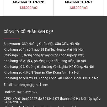
MaxFloor THAN-17C
MaxFloor THAN-7
135,000/m2
135,000/m2
CÔNG TY CỔ PHẦN SÀN ĐẸP
Showroom: 339 Hoàng Quốc Việt, Cầu Giấy, Hà Nội
Kho hàng số 1: số 1 ngõ 38 Đại Từ, Hoàng Mai, Hà Nội
(Cuối ngõ 38, trong công ty xây dựng công nghiệp ICC)
Kho hàng số 2: Tổ 4, phường Cự Khối, Long Biên, Hà Nội
Kho hàng số 3: Đường 6, phường Yên Nghĩa, Hà Đông, Hà Nội
Kho hàng số 4: KCN Nguyên Khê, Đông Anh, Hà Nội
Kho hàng số 5: Km9 ĐL Thăng Long, An Khánh, Hoài Đức, Hà Nội
Email:
sandep.jsc@gmail.com
Hotline:
0916.422.522
GPĐKKD: 0106629567 do Sở KH & ĐT thành phố Hà Nội cấp ngày
04/09/2014