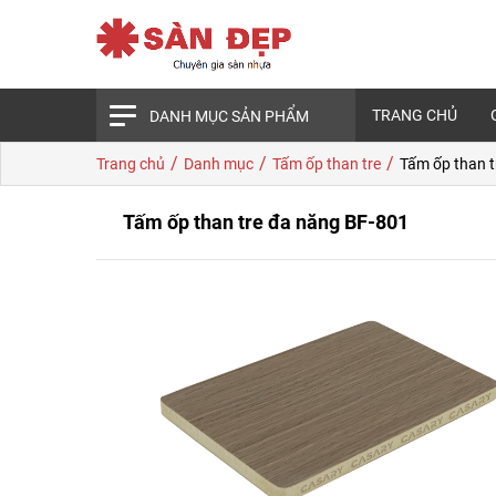
TRANG CHỦ
DANH MỤC SẢN PHẨM
/
/
/
Trang chủ
Danh mục
Tấm ốp than tre
Tấm ốp than t
Tấm ốp than tre đa năng BF-801