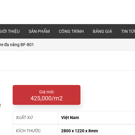
GIỚI THIỆU
SẢN PHẨM
CÔNG TRÌNH
BẢNG GIÁ
TIN TỨ
re đa năng BF-801
Giá mới:
425,000/m2
XUẤT XỨ
Việt Nam
KÍCH THƯỚC
2800 x 1220 x 8mm