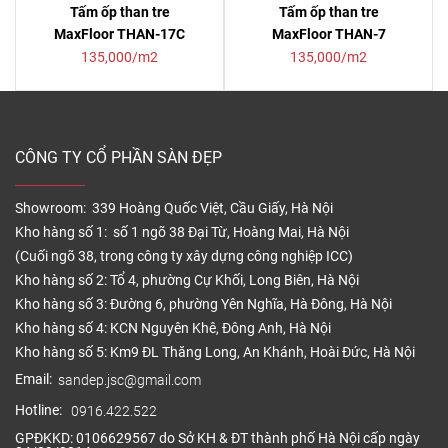
Tấm ốp than tre
Tấm ốp than tre
MaxFloor THAN-17C
MaxFloor THAN-7
135,000/m2
135,000/m2
CÔNG TY CỔ PHẦN SÀN ĐẸP
Showroom: 339 Hoàng Quốc Việt, Cầu Giấy, Hà Nội
Kho hàng số 1: số 1 ngõ 38 Đại Từ, Hoàng Mai, Hà Nội
(Cuối ngõ 38, trong công ty xây dựng công nghiệp ICC)
Kho hàng số 2: Tổ 4, phường Cự Khối, Long Biên, Hà Nội
Kho hàng số 3: Đường 6, phường Yên Nghĩa, Hà Đông, Hà Nội
Kho hàng số 4: KCN Nguyên Khê, Đông Anh, Hà Nội
Kho hàng số 5: Km9 ĐL Thăng Long, An Khánh, Hoài Đức, Hà Nội
Email:
sandep.jsc@gmail.com
Hotline:
0916.422.522
GPĐKKD: 0106629567 do Sở KH & ĐT thành phố Hà Nội cấp ngày