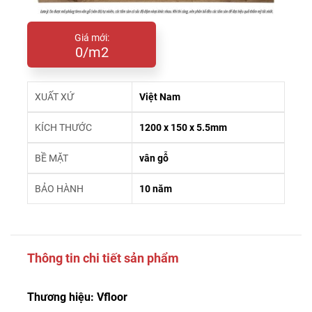
Giá mới:
0/m2
XUẤT XỨ
Việt Nam
KÍCH THƯỚC
1200 x 150 x 5.5mm
BỀ MẶT
vân gỗ
BẢO HÀNH
10 năm
Thông tin chi tiết sản phẩm
Thương hiệu: Vfloor