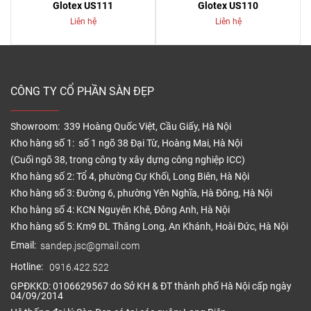
Glotex US111
Glotex US110
Liên hệ
Liên hệ
CÔNG TY CỔ PHẦN SÀN ĐẸP
Showroom: 339 Hoàng Quốc Việt, Cầu Giấy, Hà Nội
Kho hàng số 1: số 1 ngõ 38 Đại Từ, Hoàng Mai, Hà Nội
(Cuối ngõ 38, trong công ty xây dựng công nghiệp ICC)
Kho hàng số 2: Tổ 4, phường Cự Khối, Long Biên, Hà Nội
Kho hàng số 3: Đường 6, phường Yên Nghĩa, Hà Đông, Hà Nội
Kho hàng số 4: KCN Nguyên Khê, Đông Anh, Hà Nội
Kho hàng số 5: Km9 ĐL Thăng Long, An Khánh, Hoài Đức, Hà Nội
Email:
sandep.jsc@gmail.com
Hotline:
0916.422.522
GPĐKKD: 0106629567 do Sở KH & ĐT thành phố Hà Nội cấp ngày
04/09/2014