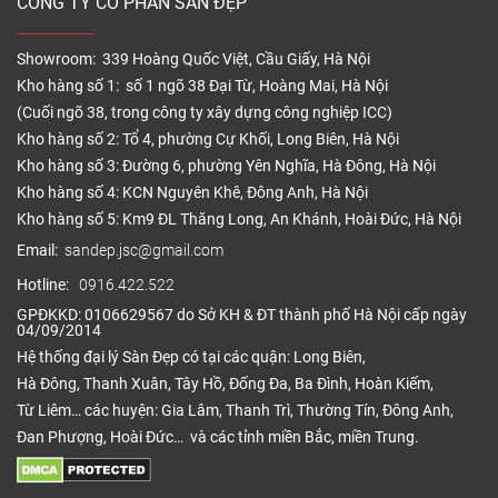
CÔNG TY CỔ PHẦN SÀN ĐẸP
Showroom: 339 Hoàng Quốc Việt, Cầu Giấy, Hà Nội
Kho hàng số 1: số 1 ngõ 38 Đại Từ, Hoàng Mai, Hà Nội
(Cuối ngõ 38, trong công ty xây dựng công nghiệp ICC)
Kho hàng số 2: Tổ 4, phường Cự Khối, Long Biên, Hà Nội
Kho hàng số 3: Đường 6, phường Yên Nghĩa, Hà Đông, Hà Nội
Kho hàng số 4: KCN Nguyên Khê, Đông Anh, Hà Nội
Kho hàng số 5: Km9 ĐL Thăng Long, An Khánh, Hoài Đức, Hà Nội
Email:
sandep.jsc@gmail.com
Hotline:
0916.422.522
GPĐKKD: 0106629567 do Sở KH & ĐT thành phố Hà Nội cấp ngày
04/09/2014
Hệ thống đại lý Sàn Đẹp có tại các quận: Long Biên,
Hà Đông, Thanh Xuân, Tây Hồ, Đống Đa, Ba Đình, Hoàn Kiếm,
Từ Liêm… các huyện: Gia Lâm, Thanh Trì, Thường Tín, Đông Anh,
Đan Phượng, Hoài Đức… và các tỉnh miền Bắc, miền Trung.