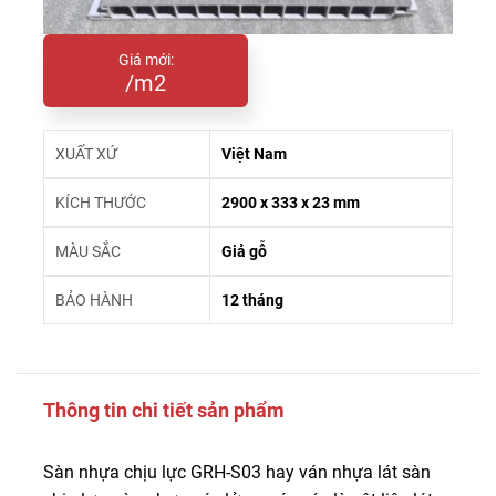
Giá mới:
/m2
XUẤT XỨ
Việt Nam
KÍCH THƯỚC
2900 x 333 x 23 mm
MÀU SẮC
Giả gỗ
BẢO HÀNH
12 tháng
Thông tin chi tiết sản phẩm
Sàn nhựa chịu lực GRH-S03 hay ván nhựa lát sàn