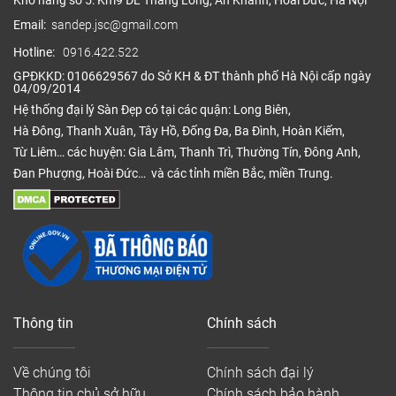
Kho hàng số 5: Km9 ĐL Thăng Long, An Khánh, Hoài Đức, Hà Nội
Email:
sandep.jsc@gmail.com
Hotline:
0916.422.522
GPĐKKD: 0106629567 do Sở KH & ĐT thành phố Hà Nội cấp ngày
04/09/2014
Hệ thống đại lý Sàn Đẹp có tại các quận: Long Biên,
Hà Đông, Thanh Xuân, Tây Hồ, Đống Đa, Ba Đình, Hoàn Kiếm,
Từ Liêm… các huyện: Gia Lâm, Thanh Trì, Thường Tín, Đông Anh,
Đan Phượng, Hoài Đức… và các tỉnh miền Bắc, miền Trung.
Thông tin
Chính sách
Về chúng tôi
Chính sách đại lý
Thông tin chủ sở hữu
Chính sách bảo hành