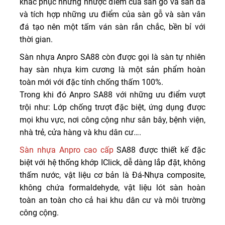
khắc phục những nhược điểm của sàn gỗ và sàn đá
và tích hợp những ưu điểm của sàn gỗ và sàn vân
đá tạo nên một tấm ván sàn rắn chắc, bền bỉ với
thời gian.
Sàn nhựa Anpro SA88 còn được gọi là sàn tự nhiên
hay sàn nhựa kim cương là một sản phẩm hoàn
toàn mới với đặc tính chống thấm 100%.
Trong khi đó Anpro SA88 với những ưu điểm vượt
trội như: Lớp chống trượt đặc biệt, ứng dụng được
mọi khu vực, nơi công cộng như sân bây, bệnh viện,
nhà trẻ, cửa hàng và khu dân cư….
Sàn nhựa Anpro cao cấp
SA88 được thiết kế đặc
biệt với hệ thống khớp IClick, dễ dàng lắp đặt, không
thấm nước, vật liệu cơ bản là Đá-Nhựa composite,
không chứa formaldehyde, vật liệu lót sàn hoàn
toàn an toàn cho cả hai khu dân cư và môi trường
công cộng.