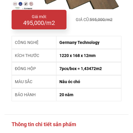
Giá mới:
GIÁ CŨ:
595,000/m2
495,000/m2
CÔNG NGHỆ
Germany Technology
KÍCH THƯỚC
1220 x 168 x 12mm
ĐÓNG HỘP
7pcs/box = 1,43472m2
MÀU SẮC
Nâu óc chó
BẢO HÀNH
20 năm
Thông tin chi tiết sản phẩm