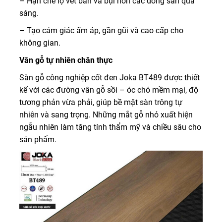
– Hạn chế lộ vết bẩn và bụi hơn các dòng sàn quá
sáng.
– Tạo cảm giác ấm áp, gần gũi và cao cấp cho
không gian.
Vân gỗ tự nhiên chân thực
Sàn gỗ công nghiệp cốt đen Joka BT489 được thiết
kế với các đường vân gỗ sồi – óc chó mềm mại, độ
tương phản vừa phải, giúp bề mặt sàn trông tự
nhiên và sang trọng. Những mắt gỗ nhỏ xuất hiện
ngẫu nhiên làm tăng tính thẩm mỹ và chiều sâu cho
sản phẩm.