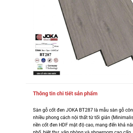
Thông tin chi tiết sản phẩm
Sàn gỗ cốt đen JOKA BT287 là mẫu sàn gỗ công
nhiều phong cách nội thất từ tối giản (Minima
nền cốt đen HDF mật độ cao, mang đến khả năn
phố, biệt thự, văn phòng và showroom cao cấp.