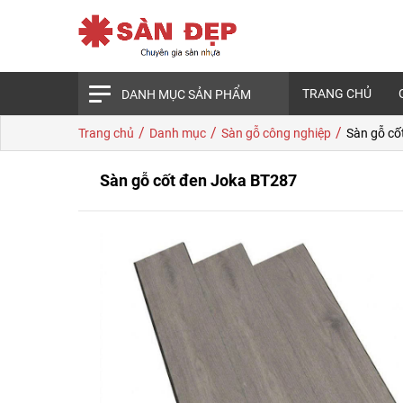
TRANG CHỦ
DANH MỤC SẢN PHẨM
/
/
/
Trang chủ
Danh mục
Sàn gỗ công nghiệp
Sàn gỗ cố
Sàn gỗ cốt đen Joka BT287