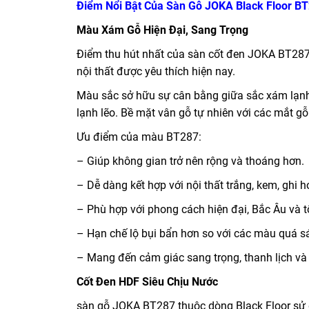
Điểm Nổi Bật Của Sàn Gỗ JOKA Black Floor B
Màu Xám Gỗ Hiện Đại, Sang Trọng
Điểm thu hút nhất của sàn cốt đen JOKA BT287 
nội thất được yêu thích hiện nay.
Màu sắc sở hữu sự cân bằng giữa sắc xám lạnh 
lạnh lẽo. Bề mặt vân gỗ tự nhiên với các mắt 
Ưu điểm của màu BT287:
– Giúp không gian trở nên rộng và thoáng hơn.
– Dễ dàng kết hợp với nội thất trắng, kem, ghi 
– Phù hợp với phong cách hiện đại, Bắc Âu và tố
– Hạn chế lộ bụi bẩn hơn so với các màu quá s
– Mang đến cảm giác sang trọng, thanh lịch và
Cốt Đen HDF Siêu Chịu Nước
sàn gỗ JOKA BT287 thuộc dòng Black Floor sử d