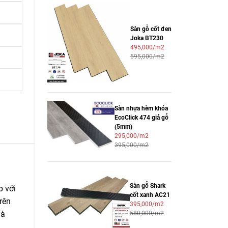
Sàn gỗ cốt đen
Joka BT230
495,000/m2
595,000/m2
Sàn nhựa hèm khóa
EcoClick 474 giả gỗ
(5mm)
295,000/m2
395,000/m2
Sàn gỗ Shark
p với
cốt xanh AC21
rên
395,000/m2
hà
580,000/m2