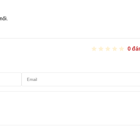
nối.
0 đá