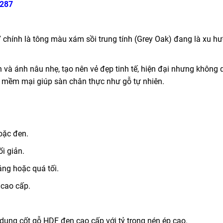
T287
chính là tông màu xám sồi trung tính (Grey Oak) đang là xu h
và ánh nâu nhẹ, tạo nên vẻ đẹp tinh tế, hiện đại nhưng không 
gỗ mềm mại giúp sàn chân thực như gỗ tự nhiên.
hoặc đen.
i giản.
áng hoặc quá tối.
 cao cấp.
ụng cốt gỗ HDF đen cao cấp với tỷ trọng nén ép cao.