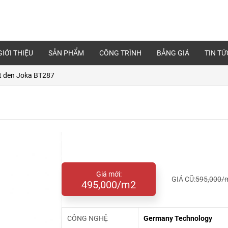
GIỚI THIỆU
SẢN PHẨM
CÔNG TRÌNH
BẢNG GIÁ
TIN TỨ
t đen Joka BT287
Giá mới:
GIÁ CŨ:
595,000/
495,000/m2
CÔNG NGHỆ
Germany Technology