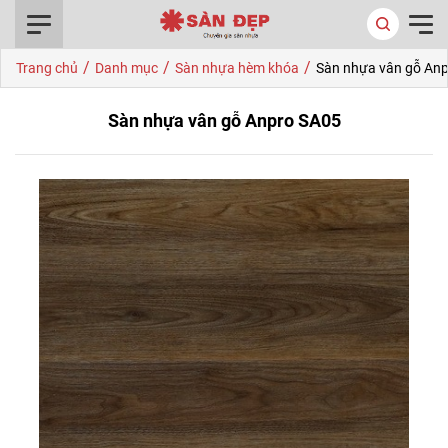
0916.422.522
/
/
/
Trang chủ
Danh mục
Sàn nhựa hèm khóa
Sàn nhựa vân gỗ An
Sàn nhựa vân gỗ Anpro SA05