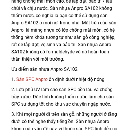
năng chống mài mòn cao, dễ lắp đặt, bảo trì / lau
chùi và chịu nước. Sàn nhựa Anpro SA102 không
thấm nước, có nghĩa là bạn có thể sử dụng sàn
Anpro SA102 ở mọi nơi trong nhà. Mặt trên của sàn
Anpro là màng nhựa có lớp chống mài mòn, có hệ
thống hèm khóa tương tự như sàn gỗ công nghiệp,
rất dễ lắp đặt, vệ sinh và bảo trì. Sàn nhựa Anpro
SA102 không có formaldehyde và nó hoàn toàn
thân thiện với môi trường.
Ưu điểm sàn nhựa Anpro SA102
1.
Sàn SPC Anpro
ổn định dưới nhiệt độ nóng
2. Lớp phủ UV làm cho sàn SPC bền lâu và chống
trầy xước. Đặc tính không thấm nước làm cho sàn
SPC sử dụng tốt cho khu vực chuyên ngập nước.
3. Khi mọi người đi trên sàn gỗ, những người ở tầng
dưới có thể nghe thấy tiếng ồn. Sàn nhựa Anpro
không gặp vấn đề này, vì thuộc sàn SPC tính dẻo có