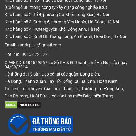
Kho hàng số 1: số 1 ngõ 38 Đại Từ, Hoàng Mai, Hà Nội
(Cuối ngõ 38, trong công ty xây dựng công nghiệp ICC)
Kho hàng số 2: Tổ 4, phường Cự Khối, Long Biên, Hà Nội
Kho hàng số 3: Đường 6, phường Yên Nghĩa, Hà Đông, Hà Nội
Kho hàng số 4: KCN Nguyên Khê, Đông Anh, Hà Nội
Kho hàng số 5: Km9 ĐL Thăng Long, An Khánh, Hoài Đức, Hà Nội
Email:
sandep.jsc@gmail.com
Hotline:
0916.422.522
GPĐKKD: 0106629567 do Sở KH & ĐT thành phố Hà Nội cấp ngày
04/09/2014
Hệ thống đại lý Sàn Đẹp có tại các quận: Long Biên,
Hà Đông, Thanh Xuân, Tây Hồ, Đống Đa, Ba Đình, Hoàn Kiếm,
Từ Liêm… các huyện: Gia Lâm, Thanh Trì, Thường Tín, Đông Anh,
Đan Phượng, Hoài Đức… và các tỉnh miền Bắc, miền Trung.