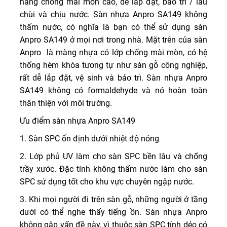
năng chống mài mòn cao, dễ lắp đặt, bảo trì / lau
chùi và chịu nước. Sàn nhựa Anpro SA149 không
thấm nước, có nghĩa là bạn có thể sử dụng sàn
Anpro SA149 ở mọi nơi trong nhà. Mặt trên của sàn
Anpro là màng nhựa có lớp chống mài mòn, có hệ
thống hèm khóa tương tự như sàn gỗ công nghiệp,
rất dễ lắp đặt, vệ sinh và bảo trì. Sàn nhựa Anpro
SA149 không có formaldehyde và nó hoàn toàn
thân thiện với môi trường.
Ưu điểm sàn nhựa Anpro SA149
1. Sàn SPC ổn định dưới nhiệt độ nóng
2. Lớp phủ UV làm cho sàn SPC bền lâu và chống
trầy xước. Đặc tính không thấm nước làm cho sàn
SPC sử dụng tốt cho khu vực chuyên ngập nước.
3. Khi mọi người đi trên sàn gỗ, những người ở tầng
dưới có thể nghe thấy tiếng ồn. Sàn nhựa Anpro
không gặp vấn đề này, vì thuộc sàn SPC tính dẻo có