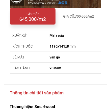
Giá mới:
GIÁ CŨ:
700,000/m2
645,000/m2
XUẤT XỨ
Malaysia
KÍCH THƯỚC
1195x141x8 mm
BỀ MẶT
vân gỗ
BẢO HÀNH
20 năm
Thông tin chi tiết sản phẩm
Thương hiệu: Smartwood