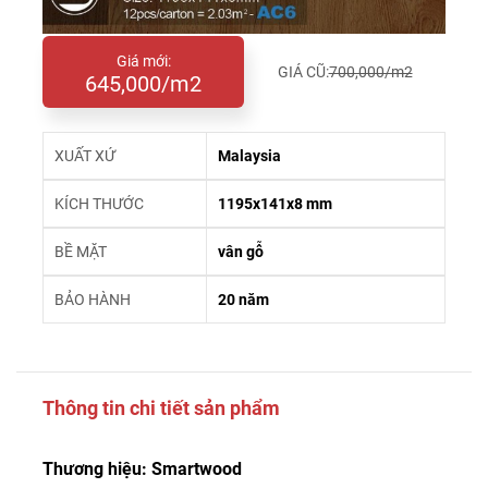
Giá mới:
GIÁ CŨ:
700,000/m2
645,000/m2
XUẤT XỨ
Malaysia
KÍCH THƯỚC
1195x141x8 mm
BỀ MẶT
vân gỗ
BẢO HÀNH
20 năm
Thông tin chi tiết sản phẩm
Thương hiệu: Smartwood