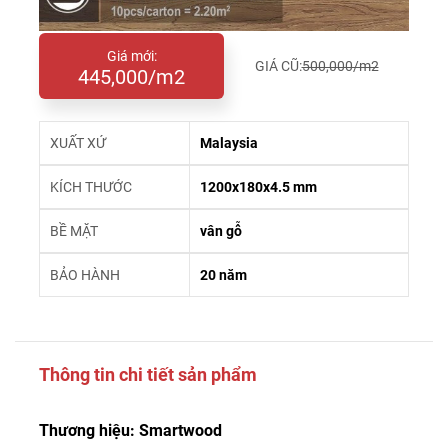
Giá mới:
GIÁ CŨ:
500,000/m2
445,000/m2
XUẤT XỨ
Malaysia
KÍCH THƯỚC
1200x180x4.5 mm
BỀ MẶT
vân gỗ
BẢO HÀNH
20 năm
Thông tin chi tiết sản phẩm
Thương hiệu: Smartwood