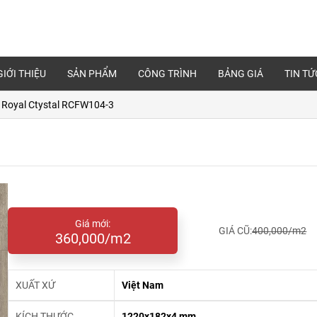
GIỚI THIỆU
SẢN PHẨM
CÔNG TRÌNH
BẢNG GIÁ
TIN TỨ
 Royal Ctystal RCFW104-3
Giá mới:
GIÁ CŨ:
400,000/m2
360,000/m2
XUẤT XỨ
Việt Nam
KÍCH THƯỚC
1220x182x4 mm