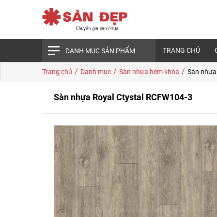
TRANG CHỦ
DANH MỤC SẢN PHẨM
/
/
/
Trang chủ
Danh mục
Sàn nhựa hèm khóa
Sàn nhựa
Sàn nhựa Royal Ctystal RCFW104-3