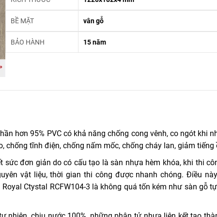
BỀ MẶT
vân gỗ
BẢO HÀNH
15 năm
hần hơn 95% PVC có khả năng chống cong vênh, co ngót khi nh
, chống tĩnh điện, chống nấm mốc, chống cháy lan, giảm tiếng 
 sức đơn giản do có cấu tạo là sàn nhựa hèm khóa, khi thi cô
guyên vật liệu, thời gian thi công được nhanh chóng. Điều nà
hựa Royal Ctystal RCFW104-3 là không quá tốn kém như sàn gỗ tự
 nhiên, chịu nước 100%, những phân tử nhựa liên kết tạo thàn