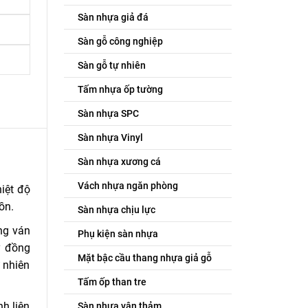
Sàn nhựa giả đá
Sàn gỗ công nghiệp
Sàn gỗ tự nhiên
Tấm nhựa ốp tường
Sàn nhựa SPC
Sàn nhựa Vinyl
Sàn nhựa xương cá
Vách nhựa ngăn phòng
iệt độ
ồn.
Sàn nhựa chịu lực
ng ván
Phụ kiện sàn nhựa
y đồng
Mặt bậc cầu thang nhựa giả gỗ
 nhiên
Tấm ốp than tre
h liên
Sàn nhựa vân thảm