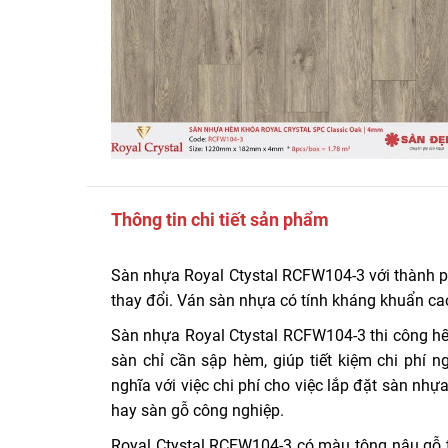
Thông tin chi tiết sản phẩm
Sàn nhựa Royal Ctystal RCFW104-3 với thành p
thay đổi. Ván sàn nhựa có tính kháng khuẩn cao
Sàn nhựa Royal Ctystal RCFW104-3 thi công hết
sàn chỉ cần sập hèm, giúp tiết kiệm chi phí n
nghĩa với việc chi phí cho việc lắp đặt sàn n
hay sàn gỗ công nghiệp.
Royal Ctystal RCFW104-3 có màu tông nâu gỗ tự