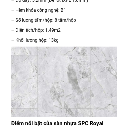
– Độ dày: 5.2mm (Đế lót IXPE 1.0mm)
– Hèm khóa công nghệ: Bỉ
– Số luợng tấm/hộp: 8 tấm/hộp
– Diện tích/hộp: 1.49m2
– Khối lượng hộp: 13kg
Điểm nổi bật của sàn nhựa SPC Royal