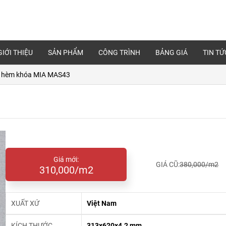
GIỚI THIỆU
SẢN PHẨM
CÔNG TRÌNH
BẢNG GIÁ
TIN TỨ
 hèm khóa MIA MAS43
Giá mới:
GIÁ CŨ:
380,000/m2
310,000/m2
XUẤT XỨ
Việt Nam
KÍCH THƯỚC
313x620x4.2 mm