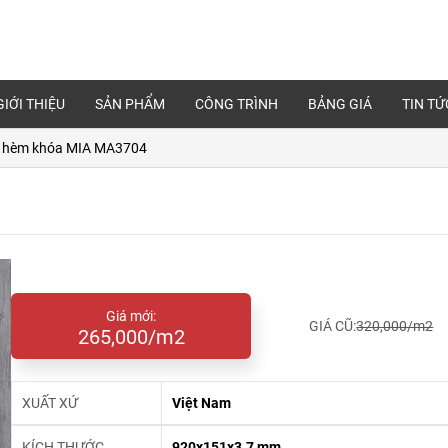
GIỚI THIỆU
SẢN PHẨM
CÔNG TRÌNH
BẢNG GIÁ
TIN TỨ
 hèm khóa MIA MA3704
Giá mới:
GIÁ CŨ:
320,000/m2
265,000/m2
XUẤT XỨ
Việt Nam
KÍCH THƯỚC
920x151x3.7 mm