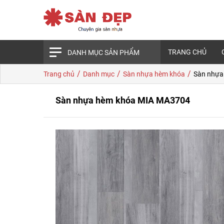
TRANG CHỦ
DANH MỤC SẢN PHẨM
/
/
/
Trang chủ
Danh mục
Sàn nhựa hèm khóa
Sàn nhựa
Sàn nhựa hèm khóa MIA MA3704