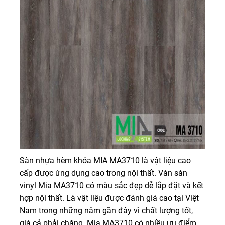
Sàn nhựa hèm khóa MIA MA3710 là vật liệu cao
cấp được ứng dụng cao trong nội thất. Ván sàn
vinyl Mia MA3710 có màu sắc đẹp dễ lắp đặt và kết
hợp nội thất. Là vật liệu được đánh giá cao tại Việt
Nam trong những năm gần đây vì chất lượng tốt,
giá cả phải chăng. Mia MA3710 có nhiều ưu điểm