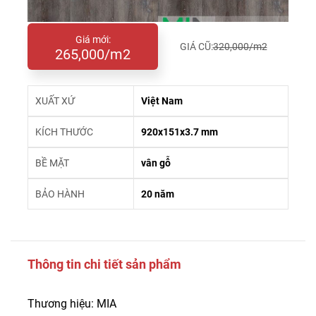
Giá mới:
GIÁ CŨ:
320,000/m2
265,000/m2
XUẤT XỨ
Việt Nam
KÍCH THƯỚC
920x151x3.7 mm
BỀ MẶT
vân gỗ
BẢO HÀNH
20 năm
Thông tin chi tiết sản phẩm
Thương hiệu: MIA