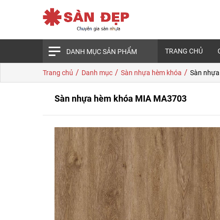
TRANG CHỦ
DANH MỤC SẢN PHẨM
/
/
/
Trang chủ
Danh mục
Sàn nhựa hèm khóa
Sàn nhựa
Sàn nhựa hèm khóa MIA MA3703