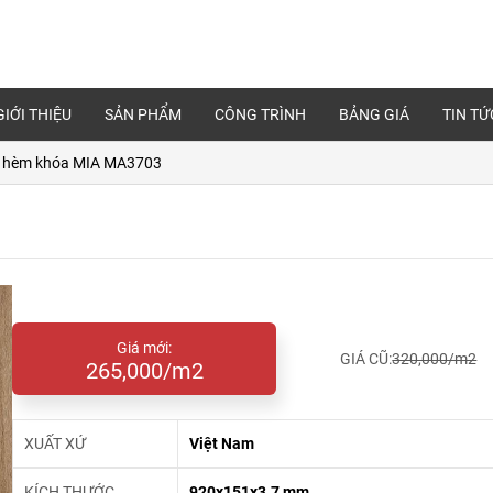
GIỚI THIỆU
SẢN PHẨM
CÔNG TRÌNH
BẢNG GIÁ
TIN TỨ
 hèm khóa MIA MA3703
Giá mới:
GIÁ CŨ:
320,000/m2
265,000/m2
XUẤT XỨ
Việt Nam
KÍCH THƯỚC
920x151x3.7 mm