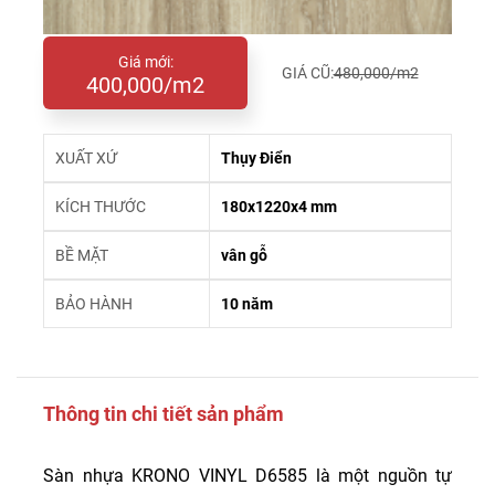
Giá mới:
GIÁ CŨ:
480,000/m2
400,000/m2
XUẤT XỨ
Thụy Điển
KÍCH THƯỚC
180x1220x4 mm
BỀ MẶT
vân gỗ
BẢO HÀNH
10 năm
Thông tin chi tiết sản phẩm
Sàn nhựa KRONO VINYL D6585 là một nguồn tự