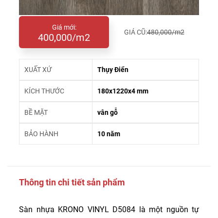
Giá mới:
GIÁ CŨ:
480,000/m2
400,000/m2
XUẤT XỨ
Thụy Điển
KÍCH THƯỚC
180x1220x4 mm
BỀ MẶT
vân gỗ
BẢO HÀNH
10 năm
Thông tin chi tiết sản phẩm
Sàn nhựa KRONO VINYL D5084 là một nguồn tự