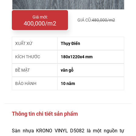
Giá mới:
GIÁ CŨ:
480,000/m2
400,000/m2
XUẤT XỨ
Thụy Điển
KÍCH THƯỚC
180x1220x4 mm
BỀ MẶT
vân gỗ
BẢO HÀNH
10 năm
Thông tin chi tiết sản phẩm
Sàn nhựa KRONO VINYL D5082 là một nguồn tự