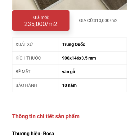
Giá mới:
GIÁ CŨ:
310,000/m2
235,000/m2
XUẤT XỨ
Trung Quốc
KÍCH THƯỚC
908x146x3.5 mm
BỀ MẶT
vân gỗ
BẢO HÀNH
10 năm
Thông tin chi tiết sản phẩm
Thương hiệu: Rosa