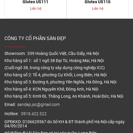
Glotex US111
Glotex US110
Liên hệ
Liên hệ
CÔNG TY CỔ PHẦN SÀN ĐẸP
Showroom: 339 Hoàng Quốc Việt, Cầu Giấy, Hà Nội
Kho hàng số 1: số 1 ngõ 38 Đại Từ, Hoàng Mai, Hà Nội
(Cuối ngõ 38, trong công ty xây dựng công nghiệp ICC)
Kho hàng số 2: Tổ 4, phường Cự Khối, Long Biên, Hà Nội
Kho hàng số 3: Đường 6, phường Yên Nghĩa, Hà Đông, Hà Nội
Kho hàng số 4: KCN Nguyên Khê, Đông Anh, Hà Nội
Kho hàng số 5: Km9 ĐL Thăng Long, An Khánh, Hoài Đức, Hà Nội
Email:
sandep.jsc@gmail.com
Hotline:
0916.422.522
GPĐKKD: 0106629567 do Sở KH & ĐT thành phố Hà Nội cấp ngày
04/09/2014