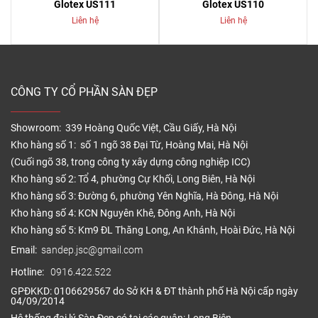
Glotex US111
Glotex US110
Liên hệ
Liên hệ
CÔNG TY CỔ PHẦN SÀN ĐẸP
Showroom: 339 Hoàng Quốc Việt, Cầu Giấy, Hà Nội
Kho hàng số 1: số 1 ngõ 38 Đại Từ, Hoàng Mai, Hà Nội
(Cuối ngõ 38, trong công ty xây dựng công nghiệp ICC)
Kho hàng số 2: Tổ 4, phường Cự Khối, Long Biên, Hà Nội
Kho hàng số 3: Đường 6, phường Yên Nghĩa, Hà Đông, Hà Nội
Kho hàng số 4: KCN Nguyên Khê, Đông Anh, Hà Nội
Kho hàng số 5: Km9 ĐL Thăng Long, An Khánh, Hoài Đức, Hà Nội
Email:
sandep.jsc@gmail.com
Hotline:
0916.422.522
GPĐKKD: 0106629567 do Sở KH & ĐT thành phố Hà Nội cấp ngày
04/09/2014