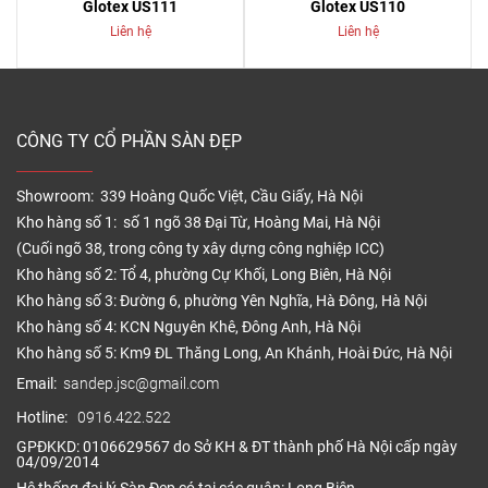
Glotex US111
Glotex US110
Liên hệ
Liên hệ
CÔNG TY CỔ PHẦN SÀN ĐẸP
Showroom: 339 Hoàng Quốc Việt, Cầu Giấy, Hà Nội
Kho hàng số 1: số 1 ngõ 38 Đại Từ, Hoàng Mai, Hà Nội
(Cuối ngõ 38, trong công ty xây dựng công nghiệp ICC)
Kho hàng số 2: Tổ 4, phường Cự Khối, Long Biên, Hà Nội
Kho hàng số 3: Đường 6, phường Yên Nghĩa, Hà Đông, Hà Nội
Kho hàng số 4: KCN Nguyên Khê, Đông Anh, Hà Nội
Kho hàng số 5: Km9 ĐL Thăng Long, An Khánh, Hoài Đức, Hà Nội
Email:
sandep.jsc@gmail.com
Hotline:
0916.422.522
GPĐKKD: 0106629567 do Sở KH & ĐT thành phố Hà Nội cấp ngày
04/09/2014