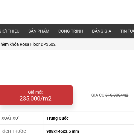
GIỚI THIỆU
SẢN PHẨM
CÔNG TRÌNH
BẢNG GIÁ
TIN TỨ
 hèm khóa Rosa Floor DP3502
Giá mới:
GIÁ CŨ:
310,000/m2
235,000/m2
XUẤT XỨ
Trung Quốc
KÍCH THƯỚC
908x146x3.5 mm