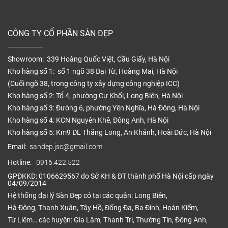
CÔNG TY CỔ PHẦN SÀN ĐẸP
Showroom: 339 Hoàng Quốc Việt, Cầu Giấy, Hà Nội
Kho hàng số 1: số 1 ngõ 38 Đại Từ, Hoàng Mai, Hà Nội
(Cuối ngõ 38, trong công ty xây dựng công nghiệp ICC)
Kho hàng số 2: Tổ 4, phường Cự Khối, Long Biên, Hà Nội
Kho hàng số 3: Đường 6, phường Yên Nghĩa, Hà Đông, Hà Nội
Kho hàng số 4: KCN Nguyên Khê, Đông Anh, Hà Nội
Kho hàng số 5: Km9 ĐL Thăng Long, An Khánh, Hoài Đức, Hà Nội
Email:
sandep.jsc@gmail.com
Hotline:
0916.422.522
GPĐKKD: 0106629567 do Sở KH & ĐT thành phố Hà Nội cấp ngày
04/09/2014
Hệ thống đại lý Sàn Đẹp có tại các quận: Long Biên,
Hà Đông, Thanh Xuân, Tây Hồ, Đống Đa, Ba Đình, Hoàn Kiếm,
Từ Liêm… các huyện: Gia Lâm, Thanh Trì, Thường Tín, Đông Anh,