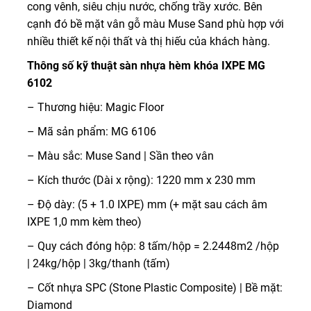
cong vênh, siêu chịu nước, chống trầy xước. Bên
cạnh đó bề mặt vân gỗ màu Muse Sand phù hợp với
nhiều thiết kế nội thất và thị hiếu của khách hàng.
Thông số kỹ thuật sàn nhựa hèm khóa IXPE MG
6102
– Thương hiệu: Magic Floor
– Mã sản phẩm: MG 6106
– Màu sắc: Muse Sand | Sần theo vân
– Kích thước (Dài x rộng): 1220 mm x 230 mm
– Độ dày: (5 + 1.0 IXPE) mm (+ mặt sau cách âm
IXPE 1,0 mm kèm theo)
– Quy cách đóng hộp: 8 tấm/hộp = 2.2448m2 /hộp
| 24kg/hộp | 3kg/thanh (tấm)
– Cốt nhựa SPC (Stone Plastic Composite) | Bề mặt:
Diamond